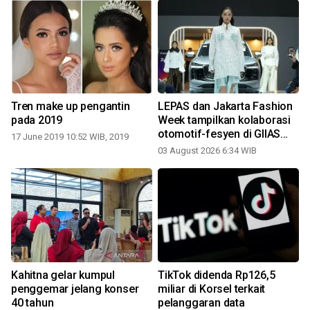
Tren make up pengantin
LEPAS dan Jakarta Fashion
pada 2019
Week tampilkan kolaborasi
otomotif-fesyen di GIIAS
17 June 2019 10:52 WIB, 2019
2026
03 August 2026 6:34 WIB
2
Kahitna gelar kumpul
TikTok didenda Rp126,5
r
penggemar jelang konser
miliar di Korsel terkait
40 tahun
pelanggaran data
2