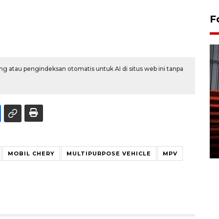
F
g atau pengindeksan otomatis untuk AI di situs web ini tanpa
Prediksi puncak musim
kemarau di Kalimantan
Tengah
22 July 2026 17:18 WIB
MOBIL CHERY
MULTIPURPOSE VEHICLE
MPV