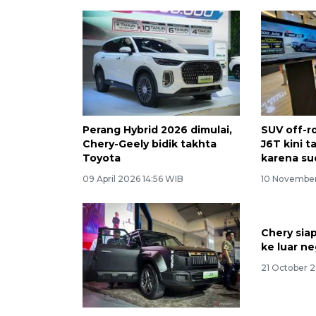
Perang Hybrid 2026 dimulai,
SUV off-ro
Chery-Geely bidik takhta
J6T kini t
Toyota
karena sud
09 April 2026 14:56 WIB
10 November
Chery sia
ke luar ne
21 October 