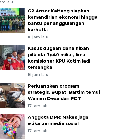
jam lalu
GP Ansor Kalteng siapkan
kemandirian ekonomi hingga
bantu penanggulangan
karhutla
16 jam lalu
Kasus dugaan dana hibah
pilkada Rp40 miliar, lima
komisioner KPU Kotim jadi
tersangka
16 jam lalu
Perjuangkan program
strategis, Bupati Bartim temui
Wamen Desa dan PDT
17 jam lalu
Anggota DPR: Nakes jaga
etika bermedia sosial
17 jam lalu