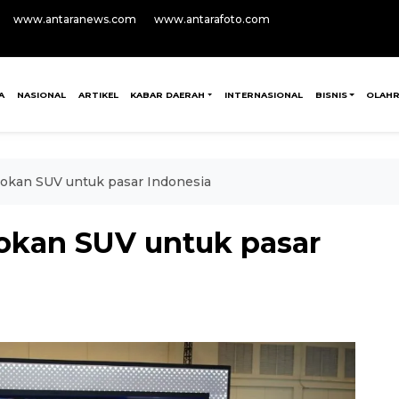
www.antaranews.com
www.antarafoto.com
A
NASIONAL
ARTIKEL
KABAR DAERAH
INTERNASIONAL
BISNIS
OLAH
agokan SUV untuk pasar Indonesia
gokan SUV untuk pasar