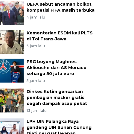
UEFA sebut ancaman boikot
kompetisi FIFA masih terbuka
4 jam lalu
Kementerian ESDM kaji PLTS
di Tol Trans-Jawa
5 jam lalu
PSG boyong Maghnes
Akliouche dari AS Monaco
seharga 50 juta euro
5 jam lalu
Dinkes Kotim gencarkan
pembagian masker gratis
cegah dampak asap pekat
13 jam lalu
LPH UIN Palangka Raya
gandeng UIN Sunan Gunung
Djati perkuat layanan