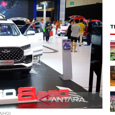
T
RA/HO)