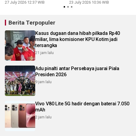
pelayanan
27 July 2026 12:37 WIB
23 July 2026 10:36 WIB
Berita Terpopuler
Kasus dugaan dana hibah pilkada Rp40
miliar, lima komisioner KPU Kotim jadi
tersangka
21 jam lalu
Adu pinalti antar Persebaya juarai Piala
Presiden 2026
9 jam lalu
Vivo V80 Lite 5G hadir dengan baterai 7.050
mAh
2 jam lalu