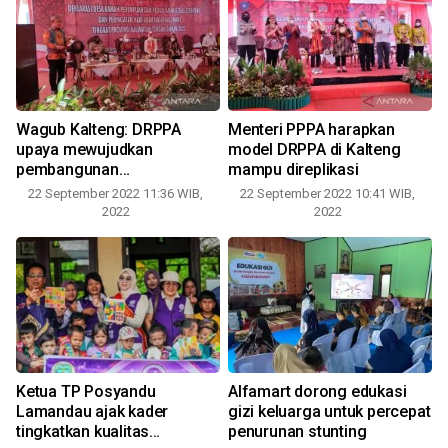
Wagub Kalteng: DRPPA
Menteri PPPA harapkan
upaya mewujudkan
model DRPPA di Kalteng
pembangunan
mampu direplikasi
berkesetaraan
22 September 2022 11:36 WIB,
22 September 2022 10:41 WIB,
1
2022
2022
Ketua TP Posyandu
Alfamart dorong edukasi
Lamandau ajak kader
gizi keluarga untuk percepat
tingkatkan kualitas
penurunan stunting
0