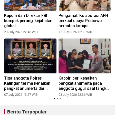
Kapolri dan Direktur FBI
Pengamat: Kolaborasi APH
r
kompak perangi kejahatan
perkuat upaya Prabowo
global
berantas korupsi
23 July 2026 22:46 WIB
15 July 2026 15:33 WIB
0
Tiga anggota Polres
Kapolri beri kenaikan
Katingan terima kenaikan
pangkat anumerta pada
pangkat anumerta dari
anggota gugur saat tangkap
s
Kapolri
pengedar narkoba
07 July 2026 13:27 WIB
03 July 2026 22:36 WIB
Berita Terpopuler