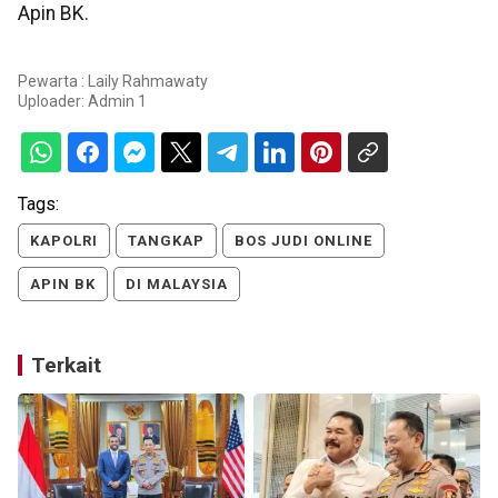
Apin BK.
Pewarta : Laily Rahmawaty
Uploader:
Admin 1
Tags:
KAPOLRI
TANGKAP
BOS JUDI ONLINE
APIN BK
DI MALAYSIA
Terkait