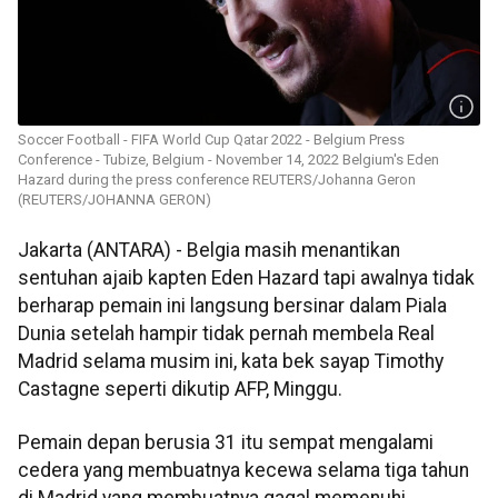
Soccer Football - FIFA World Cup Qatar 2022 - Belgium Press
Conference - Tubize, Belgium - November 14, 2022 Belgium's Eden
Hazard during the press conference REUTERS/Johanna Geron
(REUTERS/JOHANNA GERON)
Jakarta (ANTARA) - Belgia masih menantikan
sentuhan ajaib kapten Eden Hazard tapi awalnya tidak
berharap pemain ini langsung bersinar dalam Piala
Dunia setelah hampir tidak pernah membela Real
Madrid selama musim ini, kata bek sayap Timothy
Castagne seperti dikutip AFP, Minggu.
Pemain depan berusia 31 itu sempat mengalami
cedera yang membuatnya kecewa selama tiga tahun
di Madrid yang membuatnya gagal memenuhi