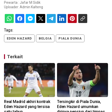
Pewarta : Jafar M Sidik
Uploader:
Admin Kalteng
Tags:
EDEN HAZARD
BELGIA
PIALA DUNIA
Terkait
Real Madrid akhiri kontrak
Tersingkir di Piala Dunia,
Eden Hazard yang tersisa
Eden Hazard umumkan
satu tahun
dirinya pensiun dari timnas