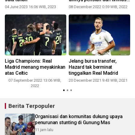
Belgia
04 June 2023 16:06 WIB, 2023
08 December 2022 0:59 WIB, 2022
Liga Champions: Real
Jelang bursa transfer,
Madrid menang meyakinkan
Hazard tak berminat
atas Celtic
tinggalkan Real Madrid
07 September 2022 13:06 WIB,
20 December 2021 9:43 WIB, 2021
2022
Berita Terpopuler
Organisasi dan komunitas dukung upaya
penurunan stunting di Gunung Mas
11 jam lalu