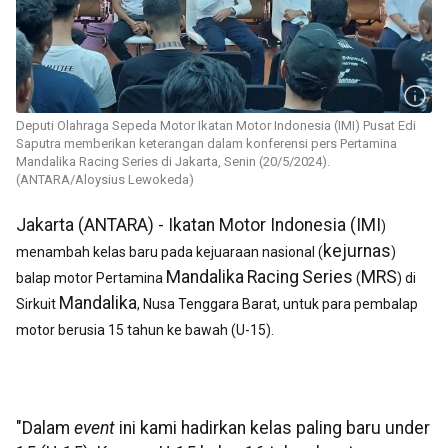
Deputi Olahraga Sepeda Motor Ikatan Motor Indonesia (IMI) Pusat Edi
Saputra memberikan keterangan dalam konferensi pers Pertamina
Mandalika Racing Series di Jakarta, Senin (20/5/2024).
(ANTARA/Aloysius Lewokeda)
Jakarta (ANTARA) - Ikatan Motor Indonesia (IMI
)
kejurnas
menambah kelas baru pada kejuaraan nasional (
)
Mandalika
Racing
Series
MRS
balap motor Pertamina
(
) di
Mandalika
Sirkuit
, Nusa Tenggara Barat, untuk para pembalap
motor berusia 15 tahun ke bawah (U-15).
"Dalam
event
ini kami hadirkan kelas paling baru under