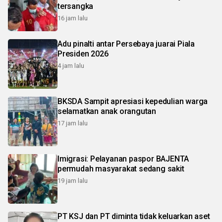
tersangka
16 jam lalu
Adu pinalti antar Persebaya juarai Piala
Presiden 2026
4 jam lalu
BKSDA Sampit apresiasi kepedulian warga
selamatkan anak orangutan
17 jam lalu
Imigrasi: Pelayanan paspor BAJENTA
permudah masyarakat sedang sakit
19 jam lalu
PT KSJ dan PT diminta tidak keluarkan aset