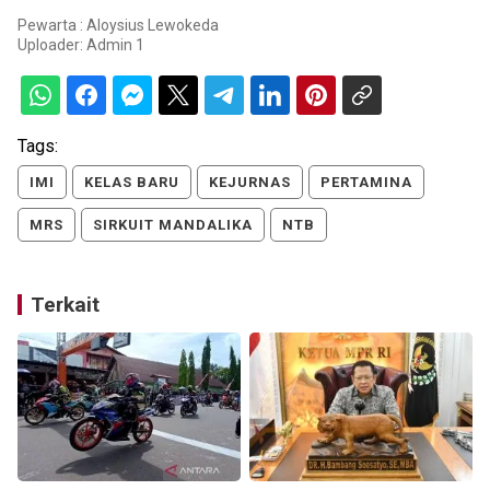
Pewarta : Aloysius Lewokeda
Uploader:
Admin 1
Tags:
IMI
KELAS BARU
KEJURNAS
PERTAMINA
MRS
SIRKUIT MANDALIKA
NTB
Terkait