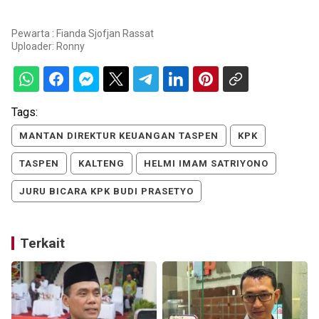
Pewarta : Fianda Sjofjan Rassat
Uploader:
Ronny
Tags:
MANTAN DIREKTUR KEUANGAN TASPEN
KPK
TASPEN
KALTENG
HELMI IMAM SATRIYONO
JURU BICARA KPK BUDI PRASETYO
Terkait