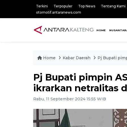
Terkini
Terpopuler
Top News
Tentang Kami
otomotif.antaranews.com
HOME
NUSANTAR
Home
Kabar Daerah
Pj Bupati pim
Pj Bupati pimpin 
ikrarkan netralitas 
Rabu, 11 September 2024 15:55 WIB