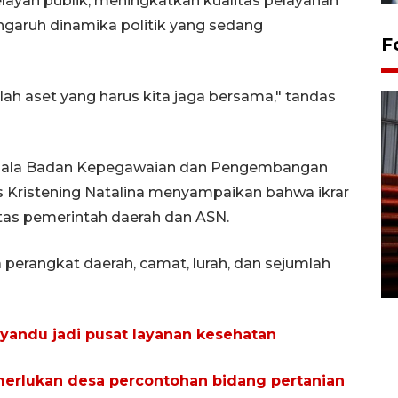
layan publik, meningkatkan kualitas pelayanan
garuh dinamika politik yang sedang
F
ah aset yang harus kita jaga bersama," tandas
 Kepala Badan Kepegawaian dan Pengembangan
ristening Natalina menyampaikan bahwa ikrar
Prediksi puncak musim
itas pemerintah daerah dan ASN.
kemarau di Kalimantan
Tengah
la perangkat daerah, camat, lurah, dan sejumlah
22 July 2026 17:18 WIB
andu jadi pusat layanan kesehatan
merlukan desa percontohan bidang pertanian