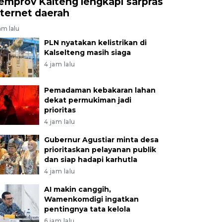
emprov Kalteng lengkapi sarpras
nternet daerah
am lalu
PLN nyatakan kelistrikan di
Kalselteng masih siaga
4 jam lalu
Pemadaman kebakaran lahan
dekat permukiman jadi
prioritas
4 jam lalu
Gubernur Agustiar minta desa
prioritaskan pelayanan publik
dan siap hadapi karhutla
4 jam lalu
AI makin canggih,
Wamenkomdigi ingatkan
pentingnya tata kelola
6 jam lalu