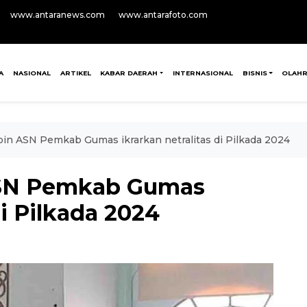
www.antaranews.com
www.antarafoto.com
A
NASIONAL
ARTIKEL
KABAR DAERAH
INTERNASIONAL
BISNIS
OLAH
pin ASN Pemkab Gumas ikrarkan netralitas di Pilkada 2024
ASN Pemkab Gumas
di Pilkada 2024