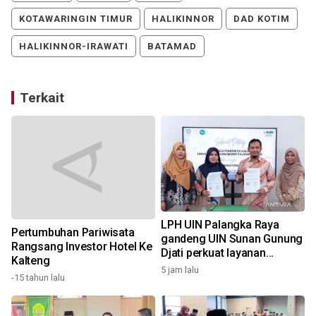
KOTAWARINGIN TIMUR
HALIKINNOR
DAD KOTIM
HALIKINNOR-IRAWATI
BATAMAD
Terkait
LPH UIN Palangka Raya
Pertumbuhan Pariwisata
gandeng UIN Sunan Gunung
Rangsang Investor Hotel Ke
Djati perkuat layanan
Kalteng
sertifikasi halal
5 jam lalu
6
-15 tahun lalu