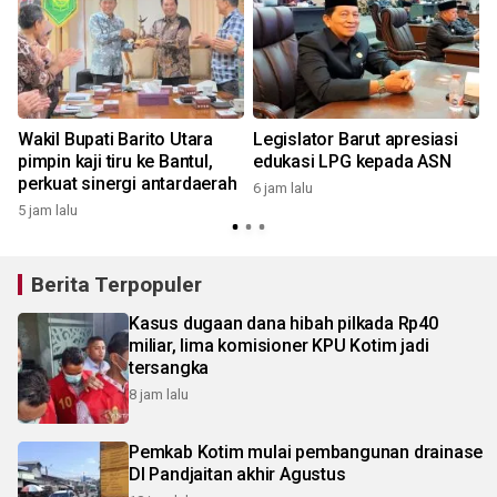
Wakil Bupati Barito Utara
Legislator Barut apresiasi
pimpin kaji tiru ke Bantul,
edukasi LPG kepada ASN
perkuat sinergi antardaerah
6 jam lalu
6
5 jam lalu
Berita Terpopuler
Kasus dugaan dana hibah pilkada Rp40
miliar, lima komisioner KPU Kotim jadi
tersangka
8 jam lalu
Pemkab Kotim mulai pembangunan drainase
DI Pandjaitan akhir Agustus