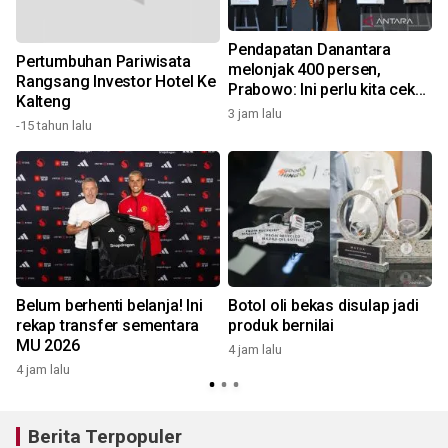
Pendapatan Danantara
Pertumbuhan Pariwisata
melonjak 400 persen,
Rangsang Investor Hotel Ke
Prabowo: Ini perlu kita cek
Kalteng
dan audit
3 jam lalu
4
-15 tahun lalu
Belum berhenti belanja! Ini
Botol oli bekas disulap jadi
rekap transfer sementara
produk bernilai
MU 2026
4 jam lalu
4
4 jam lalu
Berita Terpopuler