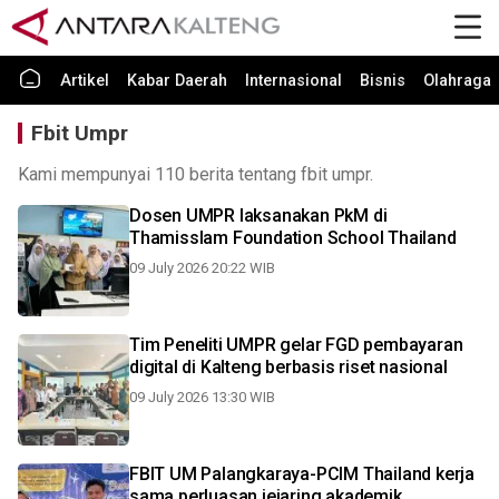
Artikel
Kabar Daerah
Internasional
Bisnis
Olahraga
Fbit Umpr
Kami mempunyai 110 berita tentang fbit umpr.
Dosen UMPR laksanakan PkM di
Thamisslam Foundation School Thailand
09 July 2026 20:22 WIB
Tim Peneliti UMPR gelar FGD pembayaran
digital di Kalteng berbasis riset nasional
09 July 2026 13:30 WIB
FBIT UM Palangkaraya-PCIM Thailand kerja
sama perluasan jejaring akademik