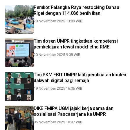
Pemkot Palangka Raya restocking Danau
Rigei dengan 114.086 benih ikan
20 November 2025 13:09 WIB
Tim dosen UMPR tingkatkan kompetensi
pembelajaran lewat model etno RME
20 November 2025 9:08 WIB
Tim PKM FBIT UMPR latih pembuatan konten
dakwah digital bagi remaja
19 November 2025 16:06 WIB
DIKE FMIPA UGM jajaki kerja sama dan
sosialisasi Pascasarjana ke UMPR
06 November 2025 18:07 WIB