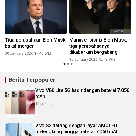
k
Tiga perusahaan Elon Musk
Manuver bisnis Elon Musk,
bakal merger
tiga perusahaanya
dikabarkan bergabung
30 January 2026 17:48 WIB
30 January 2026 12:43 WIB
2
Berita Terpopuler
Vivo V80 Lite 5G hadir dengan baterai 7.050
mAh
11 jam lalu
Vivo S2 datang dengan layar AMOLED
melengkung hingga baterai 7.050 mAh