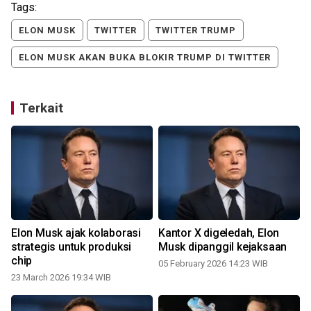
Tags:
ELON MUSK
TWITTER
TWITTER TRUMP
ELON MUSK AKAN BUKA BLOKIR TRUMP DI TWITTER
Terkait
Elon Musk ajak kolaborasi
Kantor X digeledah, Elon
strategis untuk produksi
Musk dipanggil kejaksaan
chip
05 February 2026 14:23 WIB
23 March 2026 19:34 WIB
0