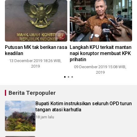
Putusan MK tak berikan rasa
Langkah KPU terkait mantan
keadilan
napi koruptor membuat KPK
prihatin
13 December 2019 18:26 WIB,
2
2019
09 December 2019 15:08 WIB,
2019
Berita Terpopuler
Bupati Kotim instruksikan seluruh OPD turun
tangan atasi karhutla
18 jam lalu