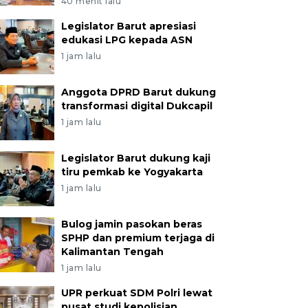
40 menit lalu
Legislator Barut apresiasi
edukasi LPG kepada ASN
1 jam lalu
Anggota DPRD Barut dukung
transformasi digital Dukcapil
1 jam lalu
Legislator Barut dukung kaji
tiru pemkab ke Yogyakarta
1 jam lalu
Bulog jamin pasokan beras
SPHP dan premium terjaga di
Kalimantan Tengah
1 jam lalu
UPR perkuat SDM Polri lewat
pusat studi kepolisian