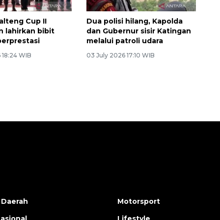
alteng Cup II
Dua polisi hilang, Kapolda
 lahirkan bibit
dan Gubernur sisir Katingan
 berprestasi
melalui patroli udara
 18:24 WIB
03 July 2026 17:10 WIB
 Daerah
Motorsport
nasional
Lifestyle