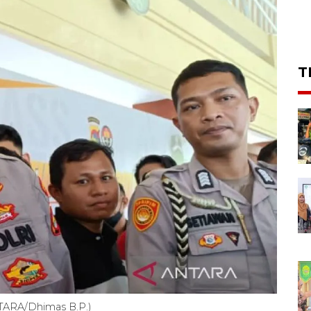
T
NTARA/Dhimas B.P.)