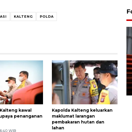
F
ASI
KALTENG
POLDA
Prediksi puncak musim
kemarau di Kalimantan
Tengah
22 July 2026 17:18 WIB
Kalteng kawal
Kapolda Kalteng keluarkan
 upaya penanganan
maklumat larangan
pembakaran hutan dan
lahan
 6:40 WIB