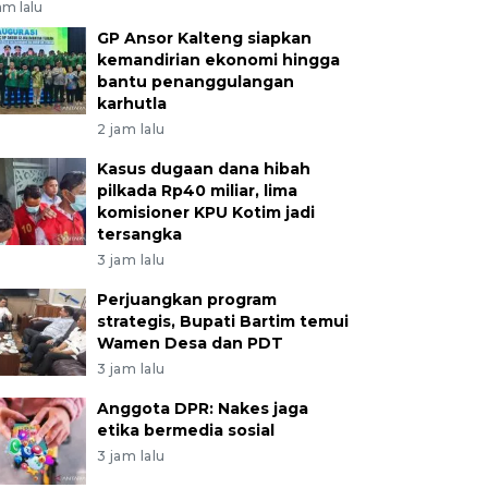
am lalu
GP Ansor Kalteng siapkan
kemandirian ekonomi hingga
bantu penanggulangan
karhutla
2 jam lalu
Kasus dugaan dana hibah
pilkada Rp40 miliar, lima
komisioner KPU Kotim jadi
tersangka
3 jam lalu
Perjuangkan program
strategis, Bupati Bartim temui
Wamen Desa dan PDT
3 jam lalu
Anggota DPR: Nakes jaga
etika bermedia sosial
3 jam lalu