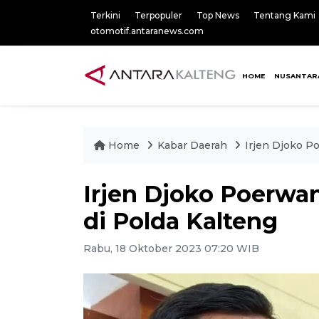
Terkini
Terpopuler
Top News
Tentang Kami
otomotif.antaranews.com
HOME
NUSANTAR
Home
Kabar Daerah
Irjen Djoko P
Irjen Djoko Poerwan
di Polda Kalteng
Rabu, 18 Oktober 2023 07:20 WIB