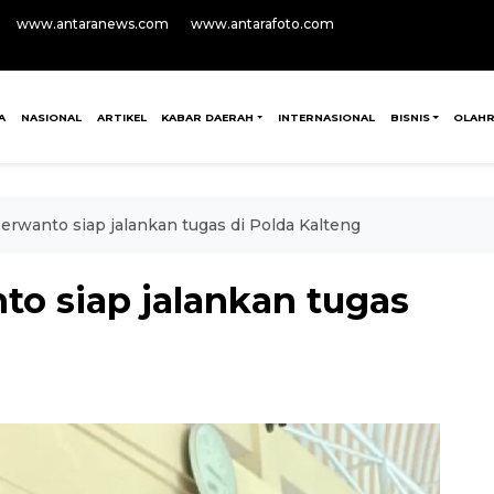
www.antaranews.com
www.antarafoto.com
A
NASIONAL
ARTIKEL
KABAR DAERAH
INTERNASIONAL
BISNIS
OLAH
oerwanto siap jalankan tugas di Polda Kalteng
to siap jalankan tugas