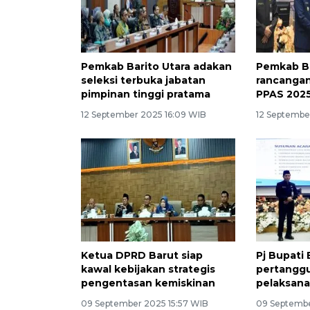
Pemkab Barito Utara adakan
Pemkab B
seleksi terbuka jabatan
rancanga
pimpinan tinggi pratama
PPAS 202
12 September 2025 16:09 WIB
12 Septembe
Ketua DPRD Barut siap
Pj Bupati
kawal kebijakan strategis
pertangg
pengentasan kemiskinan
pelaksan
09 September 2025 15:57 WIB
09 Septembe