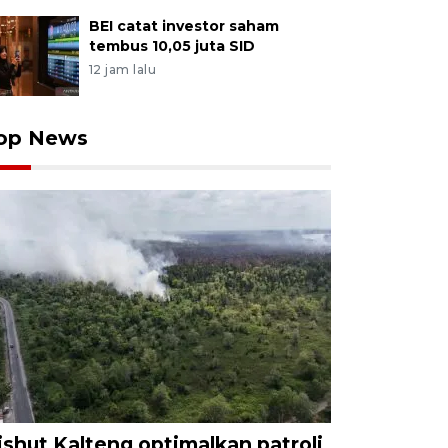
BEI catat investor saham
tembus 10,05 juta SID
12 jam lalu
op News
ishut Kalteng optimalkan patroli