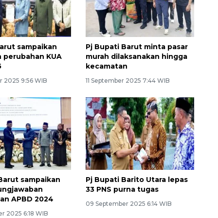
arut sampaikan
Pj Bupati Barut minta pasar
n perubahan KUA
murah dilaksanakan hingga
5
kecamatan
r 2025 9:56 WIB
11 September 2025 7:44 WIB
 Barut sampaikan
Pj Bupati Barito Utara lepas
ungjawaban
33 PNS purna tugas
aan APBD 2024
09 September 2025 6:14 WIB
r 2025 6:18 WIB