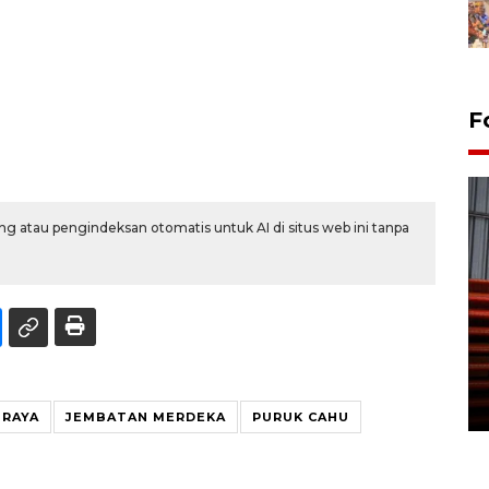
F
g atau pengindeksan otomatis untuk AI di situs web ini tanpa
Prediksi puncak musim
kemarau di Kalimantan
Tengah
22 July 2026 17:18 WIB
 RAYA
JEMBATAN MERDEKA
PURUK CAHU