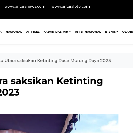
www.antaranews.com
www.antarafoto.com
A
NASIONAL
ARTIKEL
KABAR DAERAH
INTERNASIONAL
BISNIS
OLAH
ito Utara saksikan Ketinting Race Murung Raya 2023
ra saksikan Ketinting
2023