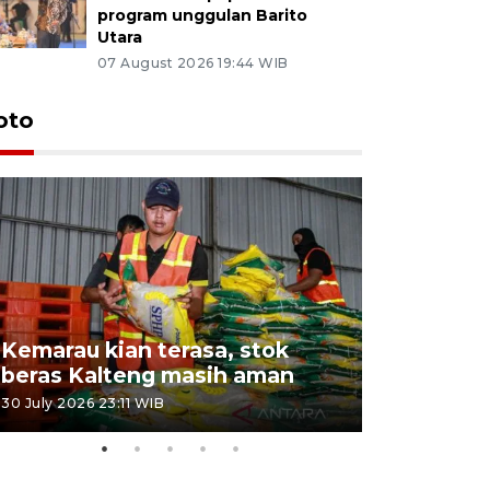
program unggulan Barito
Utara
07 August 2026 19:44 WIB
oto
Kemarau kian terasa, stok
Pemadama
beras Kalteng masih aman
dan lahan
30 July 2026 23:11 WIB
30 July 2026 