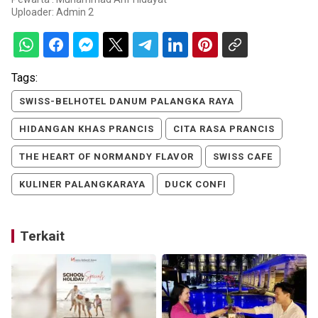
Uploader:
Admin 2
Tags:
SWISS-BELHOTEL DANUM PALANGKA RAYA
HIDANGAN KHAS PRANCIS
CITA RASA PRANCIS
THE HEART OF NORMANDY FLAVOR
SWISS CAFE
KULINER PALANGKARAYA
DUCK CONFI
Terkait