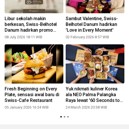
Libur sekolah makin
Sambut Valentine, Swiss-
berkesan, Swiss-Belhotel
Belhotel Danum hadirkan
Danum hadirkan promo
'Love in Every Moment'
menginap dan aktivitas seru
08 July 2026 18:11 WIB
02 February 2026 8:57 WIB
Fresh Beginning on Every
Yuk nikmati kuliner Korea
Plate, sensasi awal baru di
ala NEO Palma Palangka
Swiss-Cafe Restaurant
Raya lewat '60 Seconds to
Seoul'
05 January 2026 16:54 WIB
24 March 2026 20:38 WIB