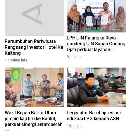
LPH UIN Palangka Raya
Pertumbuhan Pariwisata
gandeng UIN Sunan Gunung
Rangsang Investor Hotel Ke
Djati perkuat layanan
Kalteng
sertifikasi halal
9 jam lalu
1
-15 tahun lalu
Wakil Bupati Barito Utara
Legislator Barut apresiasi
pimpin kaji tiru ke Bantul,
edukasi LPG kepada ASN
perkuat sinergi antardaerah
10 jam lalu
1