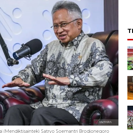
T
ogi (Mendiktisaintek) Satryo Soemantri Brodjonegoro