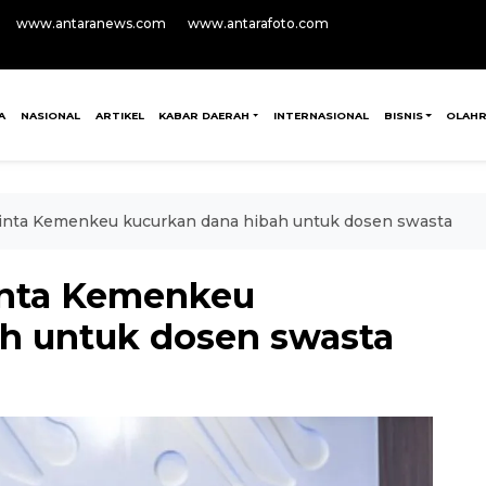
www.antaranews.com
www.antarafoto.com
A
NASIONAL
ARTIKEL
KABAR DAERAH
INTERNASIONAL
BISNIS
OLAH
inta Kemenkeu kucurkan dana hibah untuk dosen swasta
inta Kemenkeu
h untuk dosen swasta