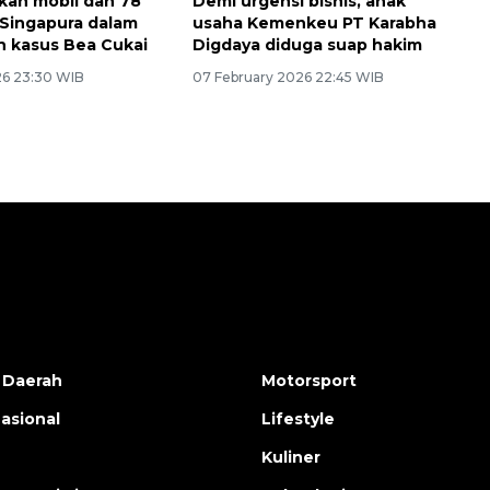
an mobil dan 78
Demi urgensi bisnis, anak
r Singapura dalam
usaha Kemenkeu PT Karabha
n kasus Bea Cukai
Digdaya diduga suap hakim
26 23:30 WIB
07 February 2026 22:45 WIB
 Daerah
Motorsport
nasional
Lifestyle
Kuliner