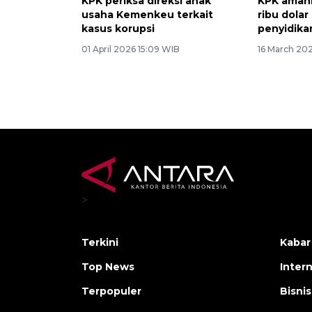
KPK periksa direksi anak
KPK amank
usaha Kemenkeu terkait
ribu dola
kasus korupsi
penyidika
01 April 2026 15:09 WIB
16 March 20
>
Terkini
Kabar
Top News
Inter
Terpopuler
Bisnis