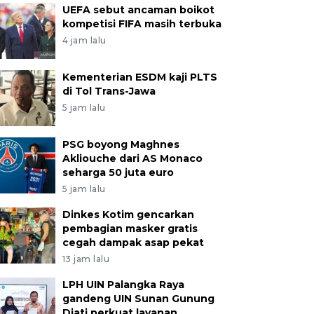
UEFA sebut ancaman boikot
kompetisi FIFA masih terbuka
4 jam lalu
Kementerian ESDM kaji PLTS
di Tol Trans-Jawa
5 jam lalu
PSG boyong Maghnes
Akliouche dari AS Monaco
seharga 50 juta euro
5 jam lalu
Dinkes Kotim gencarkan
pembagian masker gratis
cegah dampak asap pekat
13 jam lalu
LPH UIN Palangka Raya
gandeng UIN Sunan Gunung
Djati perkuat layanan