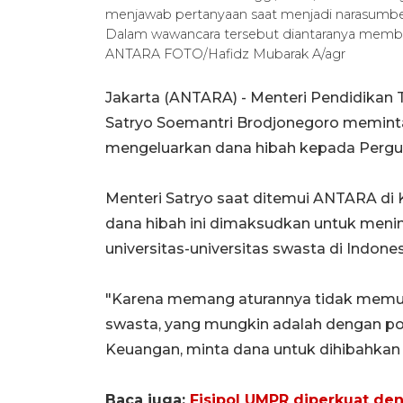
menjawab pertanyaan saat menjadi narasumber 
Dalam wawancara tersebut diantaranya memb
ANTARA FOTO/Hafidz Mubarak A/agr
Jakarta (ANTARA) - Menteri Pendidikan Ti
Satryo Soemantri Brodjonegoro memint
mengeluarkan dana hibah kepada Perguru
Menteri Satryo saat ditemui ANTARA di
dana hibah ini dimaksudkan untuk menin
universitas-universitas swasta di Indones
"Karena memang aturannya tidak memun
swasta, yang mungkin adalah dengan pol
Keuangan, minta dana untuk dihibahkan k
Baca juga:
Fisipol UMPR diperkuat de