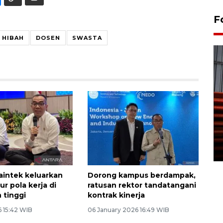
F
 HIBAH
DOSEN
SWASTA
Prediksi puncak musim
kemarau di Kalimantan
Tengah
22 July 2026 17:18 WIB
aintek keluarkan
Dorong kampus berdampak,
ur pola kerja di
ratusan rektor tandatangani
 tinggi
kontrak kinerja
6 15:42 WIB
06 January 2026 16:49 WIB