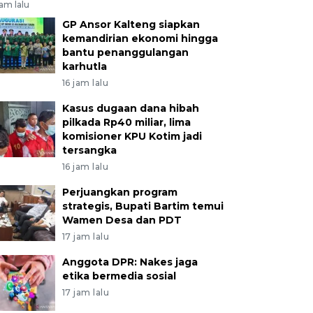
jam lalu
GP Ansor Kalteng siapkan
kemandirian ekonomi hingga
bantu penanggulangan
karhutla
16 jam lalu
Kasus dugaan dana hibah
pilkada Rp40 miliar, lima
komisioner KPU Kotim jadi
tersangka
16 jam lalu
Perjuangkan program
strategis, Bupati Bartim temui
Wamen Desa dan PDT
17 jam lalu
Anggota DPR: Nakes jaga
etika bermedia sosial
17 jam lalu