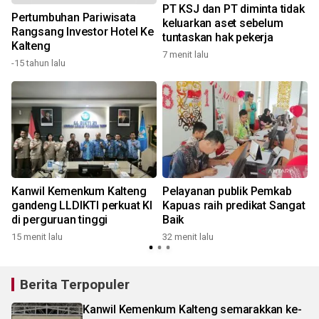
PT KSJ dan PT diminta tidak
Pertumbuhan Pariwisata
keluarkan aset sebelum
Rangsang Investor Hotel Ke
tuntaskan hak pekerja
Kalteng
7 menit lalu
5
-15 tahun lalu
Kanwil Kemenkum Kalteng
Pelayanan publik Pemkab
gandeng LLDIKTI perkuat KI
Kapuas raih predikat Sangat
di perguruan tinggi
Baik
1
15 menit lalu
32 menit lalu
Berita Terpopuler
Kanwil Kemenkum Kalteng semarakkan ke-