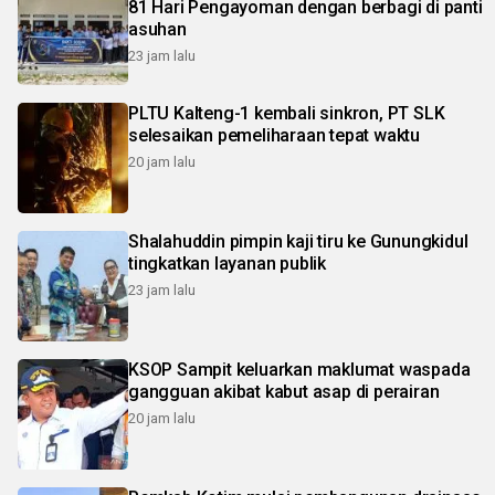
81 Hari Pengayoman dengan berbagi di panti
asuhan
23 jam lalu
PLTU Kalteng-1 kembali sinkron, PT SLK
selesaikan pemeliharaan tepat waktu
20 jam lalu
Shalahuddin pimpin kaji tiru ke Gunungkidul
tingkatkan layanan publik
23 jam lalu
KSOP Sampit keluarkan maklumat waspada
gangguan akibat kabut asap di perairan
20 jam lalu