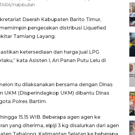
NTARA/Habibullah
kretariat Daerah Kabupaten Barito Timur,
 memimpin pengecekan distribusi Liquefied
sekitar Tamiang Layang.
astikan ketersediaan dan harga jual LPG
aku,” kata Asisten I, Ari Panan Putu Lelu di
melon itu dilaksanakan bersama dengan Dinas
dan UKM (Disperindagkop UKM) dibantu Dinas
gota Polres Bartim.
 hingga 15.15 WIB. Beberapa agen agen ke
n yang diterima, elpiji 3 kg disalurkan dari agen
paten Tabalong, Kalimantan Selatan ke beberapa