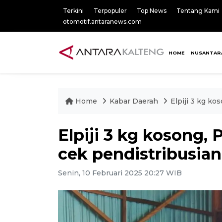
Terkini
Terpopuler
Top News
Tentang Kami
otomotif.antaranews.com
HOME
NUSANTAR
Home
Kabar Daerah
Elpiji 3 kg k
Elpiji 3 kg kosong,
cek pendistribusian
Senin, 10 Februari 2025 20:27 WIB