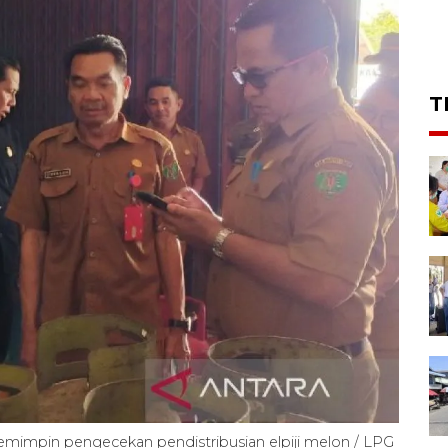
T
memimpin pengecekan pendistribusian elpiji melon / LPG