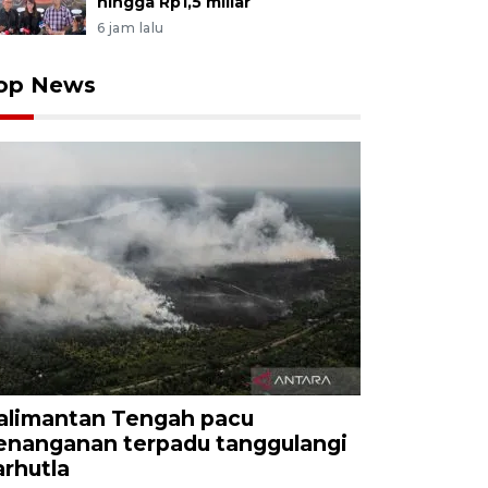
hingga Rp1,5 miliar
6 jam lalu
op News
alimantan Tengah pacu
enanganan terpadu tanggulangi
arhutla