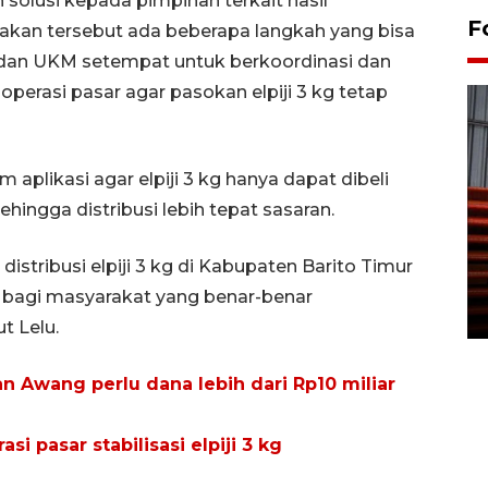
solusi kepada pimpinan terkait hasil
F
nakan tersebut ada beberapa langkah yang bisa
 dan UKM setempat untuk berkoordinasi dan
rasi pasar agar pasokan elpiji 3 kg tetap
aplikasi agar elpiji 3 kg hanya dapat dibeli
hingga distribusi lebih tepat sasaran.
Prediksi puncak musim
kemarau di Kalimantan
istribusi elpiji 3 kg di Kabupaten Barito Timur
Tengah
u bagi masyarakat yang benar-benar
22 July 2026 17:18 WIB
t Lelu.
Awang perlu dana lebih dari Rp10 miliar
i pasar stabilisasi elpiji 3 kg