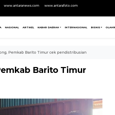
www.antaranews.com
www.antarafoto.com
A
NASIONAL
ARTIKEL
KABAR DAERAH
INTERNASIONAL
BISNIS
OLAH
osong, Pemkab Barito Timur cek pendistribusian
 Pemkab Barito Timur