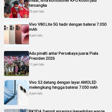
miliar, lima komisioner KPU Kotim jadi
tersangka
23 jam lalu
Vivo V80 Lite 5G hadir dengan baterai 7.050
mAh
4 jam lalu
Adu pinalti antar Persebaya juarai Piala
Presiden 2026
11 jam lalu
Vivo S2 datang dengan layar AMOLED
melengkung hingga baterai 7.050 mAh
4 jam lalu
BKSDA Sampit apresiasi kepedulian warga