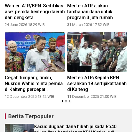
Wamen ATR/BPN: Sertifikasi
Menteri ATR ajukan
aset pemda bentengi daerah
tambahan dana untuk
dari sengketa
program 3 juta rumah
24 June 2026 18:29 WIB
31 March 2026 17:32 WIB
Cegah tumpang tindih,
Menteri ATR/Kepala BPN
n
Nusron Wahid minta pemda
serahkan 18 sertipikat tanah
di Kalteng percepat
di Kalteng
pemutakhiran sertifikat
12 December 2025 13:12 WIB
11 December 2025 21:00 WIB
Berita Terpopuler
Kasus dugaan dana hibah pilkada Rp40