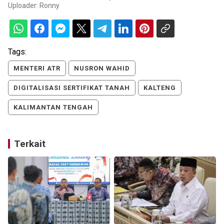
Uploader:
Ronny
Tags:
MENTERI ATR
NUSRON WAHID
DIGITALISASI SERTIFIKAT TANAH
KALTENG
KALIMANTAN TENGAH
Terkait