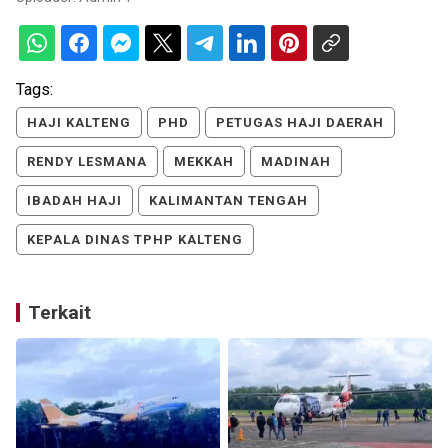
Tags:
HAJI KALTENG
PHD
PETUGAS HAJI DAERAH
RENDY LESMANA
MEKKAH
MADINAH
IBADAH HAJI
KALIMANTAN TENGAH
KEPALA DINAS TPHP KALTENG
Terkait