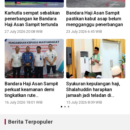
Karhutla sempat sebabkan
Bandara Haji Asan Sampit
penerbangan ke Bandara
pastikan kabut asap belum
7
Haji Asan Sampit tertunda
mengganggu penerbangan
27 July 2026 20:08 WIB
23 July 2026 6:45 WIB
1
Bandara Haji Asan Sampit
Syukuran kepulangan haji,
perkuat keamanan demi
Shalahuddin harapkan
tingkatkan rute
jamaah jadi teladan di
penerbangan
masyarakat
16 July 2026 18:01 WIB
15 July 2026 8:09 WIB
Berita Terpopuler