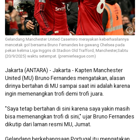
Gelandang Manchester United Casemiro merayakan keberhasilannya
mencetak gol bersama Bruno Fernandes ke gawang Chelsea pada
pekan kelima Liga Inggris di Stadion Old Trafford, Manchester,Sabtu
(20/9/2025) waktu setempat. (premierleague.com)
Jakarta (ANTARA) - Jakarta - Kapten Manchester
United (MU) Bruno Fernandes mengatakan, alasan
dirinya bertahan di MU sampai saat ini adalah karena
ingin memenangkan trofi demi trofi juara.
"Saya tetap bertahan di sini karena saya yakin masih
bisa memenangkan trofi di sini," ujar Bruno Fernandes
dikutip dari laman resmi MU, Jumat.
Gelandang berkebangsaan Portugal itu mengatakan