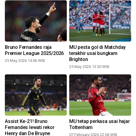
Bruno Fernandes raja
MU pesta gol di Matchday
Premier League 2025/2026
terakhir usai bungkam
Brighton
25 May 2026 14:06 WIB
25 May 2026 13:30 WIB
Assist Ke-21! Bruno
MU tetap perkasa usai hajar
i
Fernandes lewati rekor
Tottenham
Henry dan De Bruyne
07 February 2026 22:06 WIB