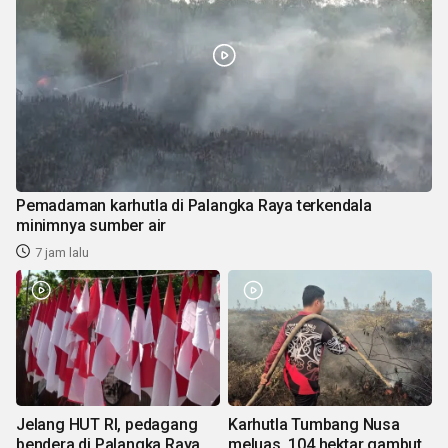
Pemadaman karhutla di Palangka Raya terkendala
minimnya sumber air
7 jam lalu
Jelang HUT RI, pedagang
Karhutla Tumbang Nusa
bendera di Palangka Raya
meluas, 104 hektar gambut