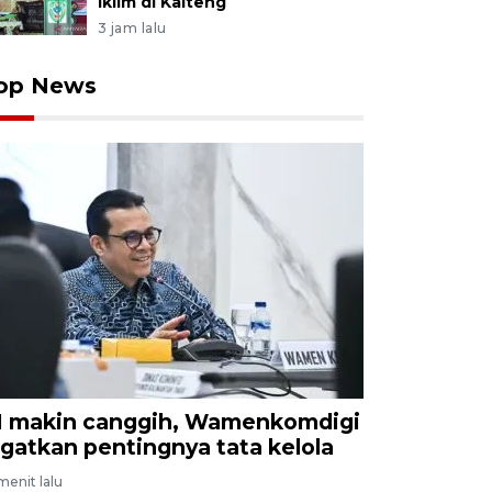
iklim di Kalteng
3 jam lalu
op News
I makin canggih, Wamenkomdigi
ngatkan pentingnya tata kelola
menit lalu