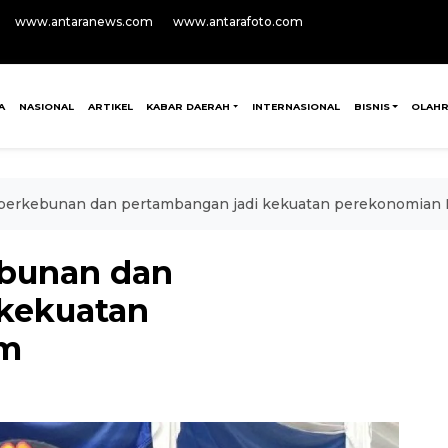
www.antaranews.com
www.antarafoto.com
A
NASIONAL
ARTIKEL
KABAR DAERAH
INTERNASIONAL
BISNIS
OLAH
 perkebunan dan pertambangan jadi kekuatan perekonomian 
ebunan dan
 kekuatan
im