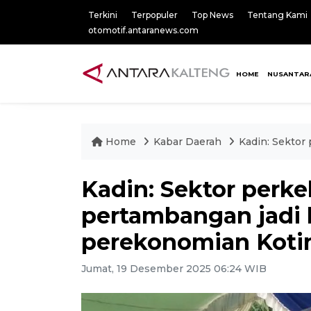
Terkini
Terpopuler
Top News
Tentang Kami
otomotif.antaranews.com
HOME
NUSANTAR
Home
Kabar Daerah
Kadin: Sektor
Kadin: Sektor perk
pertambangan jadi
perekonomian Kot
Jumat, 19 Desember 2025 06:24 WIB