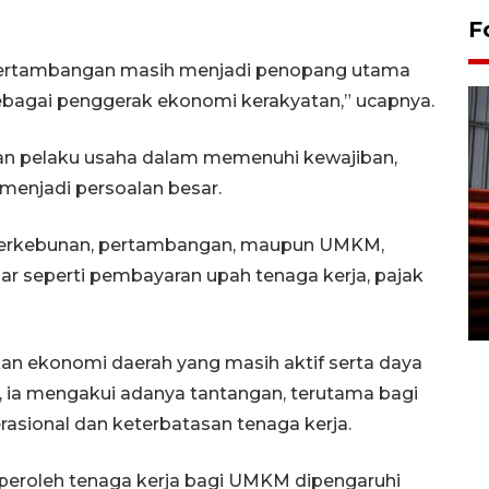
F
 pertambangan masih menjadi penopang utama
agai penggerak ekonomi kerakyatan,” ucapnya.
an pelaku usaha dalam memenuhi kewajiban,
 menjadi persoalan besar.
Prediksi puncak musim
r perkebunan, pertambangan, maupun UMKM,
kemarau di Kalimantan
 seperti pembayaran upah tenaga kerja, pajak
Tengah
22 July 2026 17:18 WIB
kan ekonomi daerah yang masih aktif serta daya
ki, ia mengakui adanya tantangan, terutama bagi
rasional dan keterbatasan tenaga kerja.
peroleh tenaga kerja bagi UMKM dipengaruhi