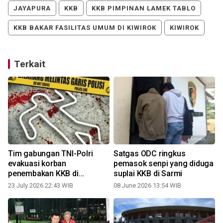
JAYAPURA
KKB
KKB PIMPINAN LAMEK TABLO
KKB BAKAR FASILITAS UMUM DI KIWIROK
KIWIROK
Terkait
Tim gabungan TNI-Polri
Satgas ODC ringkus
evakuasi korban
pemasok senpi yang diduga
penembakan KKB di
suplai KKB di Sarmi
Seradala
23 July 2026 22:43 WIB
08 June 2026 13:54 WIB
1