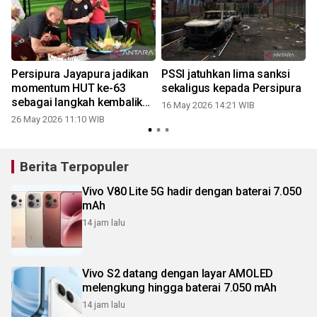
Persipura Jayapura jadikan
PSSI jatuhkan lima sanksi
momentum HUT ke-63
sekaligus kepada Persipura
sebagai langkah kembalikan
16 May 2026 14:21 WIB
kejayaan tim
26 May 2026 11:10 WIB
Berita Terpopuler
Vivo V80 Lite 5G hadir dengan baterai 7.050
mAh
14 jam lalu
Vivo S2 datang dengan layar AMOLED
melengkung hingga baterai 7.050 mAh
14 jam lalu