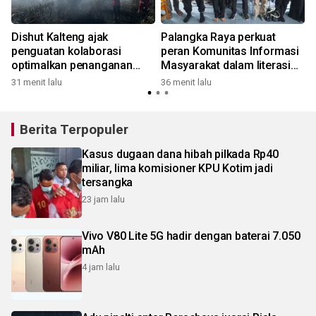
Dishut Kalteng ajak
Palangka Raya perkuat
penguatan kolaborasi
peran Komunitas Informasi
optimalkan penanganan
Masyarakat dalam literasi
2
karhutla
digital
31 menit lalu
36 menit lalu
Berita Terpopuler
Kasus dugaan dana hibah pilkada Rp40
miliar, lima komisioner KPU Kotim jadi
tersangka
23 jam lalu
Vivo V80 Lite 5G hadir dengan baterai 7.050
mAh
4 jam lalu