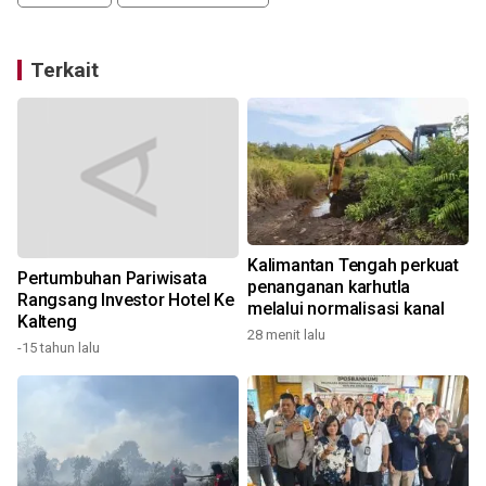
Terkait
Kalimantan Tengah perkuat
Pertumbuhan Pariwisata
penanganan karhutla
Rangsang Investor Hotel Ke
D
melalui normalisasi kanal
Kalteng
28 menit lalu
1
-15 tahun lalu