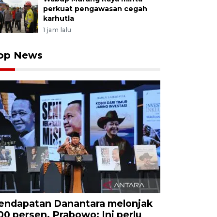
perkuat pengawasan cegah
karhutla
1 jam lalu
op News
endapatan Danantara melonjak
00 persen, Prabowo: Ini perlu