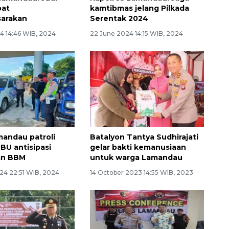
pat
kamtibmas jelang Pilkada
arakan
Serentak 2024
4 14:46 WIB, 2024
22 June 2024 14:15 WIB, 2024
mandau patroli
Batalyon Tantya Sudhirajati
PBU antisipasi
gelar bakti kemanusiaan
an BBM
untuk warga Lamandau
24 22:51 WIB, 2024
14 October 2023 14:55 WIB, 2023