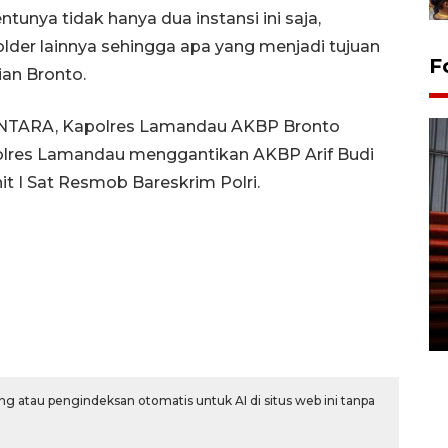
ntunya tidak hanya dua instansi ini saja,
lder lainnya sehingga apa yang menjadi tujuan
F
ian Bronto.
ANTARA, Kapolres Lamandau AKBP Bronto
polres Lamandau menggantikan AKBP Arif Budi
t I Sat Resmob Bareskrim Polri.
Prediksi puncak musim
kemarau di Kalimantan
Tengah
22 July 2026 17:18 WIB
g atau pengindeksan otomatis untuk AI di situs web ini tanpa