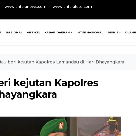
www.antaranews.com
www.antarafoto.com
A
NASIONAL
ARTIKEL
KABAR DAERAH
INTERNASIONAL
BISNIS
OLAH
u beri kejutan Kapolres Lamandau di Hari Bhayangkara
i kejutan Kapolres
Bhayangkara