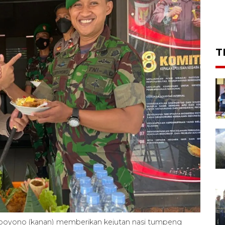
T
poyono (kanan) memberikan kejutan nasi tumpeng