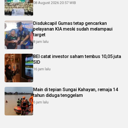
08 August 2026 20:57 WIB
Disdukcapil Gumas tetap gencarkan
pelayanan KIA meski sudah melampaui
target
8 jam lalu
BEI catat investor saham tembus 10,05 juta
SID
16 jam lalu
Main di tepian Sungai Kahayan, remaja 14
tahun diduga tenggelam
6 jam lalu