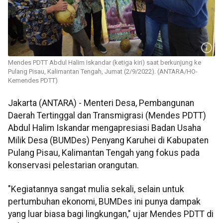
Mendes PDTT Abdul Halim Iskandar (ketiga kiri) saat berkunjung ke
Pulang Pisau, Kalimantan Tengah, Jumat (2/9/2022). (ANTARA/HO-
Kemendes PDTT)
Jakarta (ANTARA) - Menteri Desa, Pembangunan
Daerah Tertinggal dan Transmigrasi (Mendes PDTT)
Abdul Halim Iskandar mengapresiasi Badan Usaha
Milik Desa (BUMDes) Penyang Karuhei di Kabupaten
Pulang Pisau, Kalimantan Tengah yang fokus pada
konservasi pelestarian orangutan.
"Kegiatannya sangat mulia sekali, selain untuk
pertumbuhan ekonomi, BUMDes ini punya dampak
yang luar biasa bagi lingkungan," ujar Mendes PDTT di