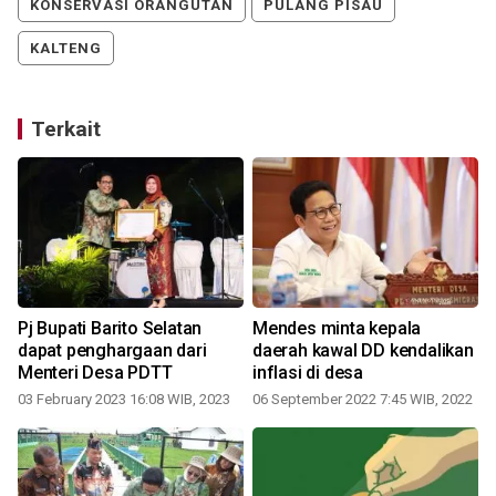
KONSERVASI ORANGUTAN
PULANG PISAU
KALTENG
Terkait
Pj Bupati Barito Selatan
Mendes minta kepala
dapat penghargaan dari
daerah kawal DD kendalikan
Menteri Desa PDTT
inflasi di desa
03 February 2023 16:08 WIB, 2023
06 September 2022 7:45 WIB, 2022
0