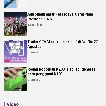
Adu pinalti antar Persebaya juarai Piala
Presiden 2026
13 jam lalu
Trailer GTA VI debut eksklusif di Netflix 27
Agustus
6 jam lalu
Redmi bocorkan K200, siap jadi generasi
baru pengganti K100
6 jam lalu
Video