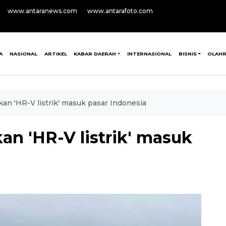
www.antaranews.com
www.antarafoto.com
A
NASIONAL
ARTIKEL
KABAR DAERAH
INTERNASIONAL
BISNIS
OLAH
n 'HR-V listrik' masuk pasar Indonesia
n 'HR-V listrik' masuk