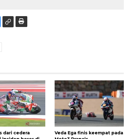
s dari cedera
Veda Ega finis keempat pada
i insiden horor di
Moto3 Prancis