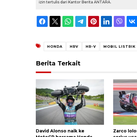
izin tertulis dari Kantor Berita ANTARA.
HONDA
HRV
HR-V
MOBIL LISTRIK
Berita Terkait
David Alonso naik ke
Zarco lolo
MotoGP bersama Honda
serius usa