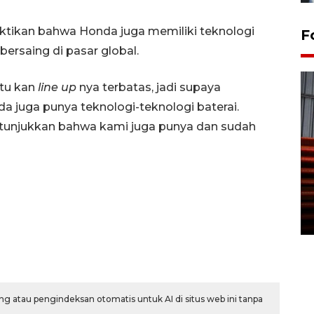
uktikan bahwa Honda juga memiliki teknologi
F
bersaing di pasar global.
Itu kan
line up
nya terbatas, jadi supaya
 juga punya teknologi-teknologi baterai.
n tunjukkan bahwa kami juga punya dan sudah
Prediksi puncak musim
kemarau di Kalimantan
Tengah
22 July 2026 17:18 WIB
g atau pengindeksan otomatis untuk AI di situs web ini tanpa