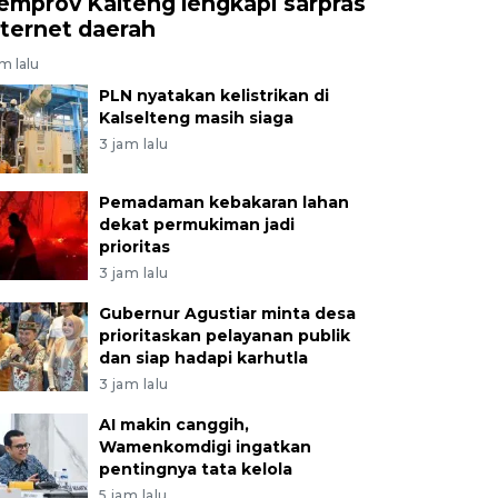
emprov Kalteng lengkapi sarpras
nternet daerah
am lalu
PLN nyatakan kelistrikan di
Kalselteng masih siaga
3 jam lalu
Pemadaman kebakaran lahan
dekat permukiman jadi
prioritas
3 jam lalu
Gubernur Agustiar minta desa
prioritaskan pelayanan publik
dan siap hadapi karhutla
3 jam lalu
AI makin canggih,
Wamenkomdigi ingatkan
pentingnya tata kelola
5 jam lalu