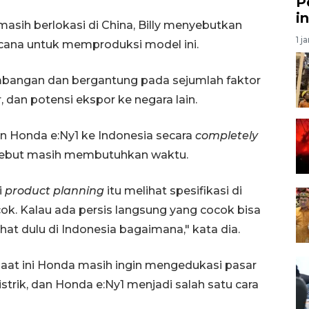
P
i
masih berlokasi di China, Billy menyebutkan
1 j
cana untuk memproduksi model ini.
imbangan dan bergantung pada sejumlah faktor
 dan potensi ekspor ke negara lain.
 Honda e:Ny1 ke Indonesia secara
completely
rsebut masih membutuhkan waktu.
i
product planning
itu melihat spesifikasi di
cok. Kalau ada persis langsung yang cocok bisa
lihat dulu di Indonesia bagaimana," kata dia.
aat ini Honda masih ingin mengedukasi pasar
strik, dan Honda e:Ny1 menjadi salah satu cara