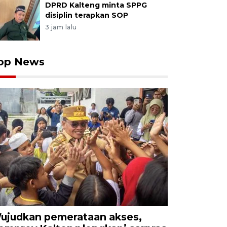
DPRD Kalteng minta SPPG
disiplin terapkan SOP
3 jam lalu
op News
ujudkan pemerataan akses,