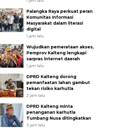
1 jam lalu
Palangka Raya perkuat peran
Komunitas Informasi
Masyarakat dalam literasi
digital
1 jam lalu
Wujudkan pemerataan akses,
Pemprov Kalteng lengkapi
sarpras internet daerah
1 jam lalu
DPRD Kalteng dorong
pemanfaatan lahan gambut
tekan risiko karhutla
2 jam lalu
DPRD Kalteng minta
penanganan karhutla
Tumbang Nusa ditingkatkan
3 jam lalu