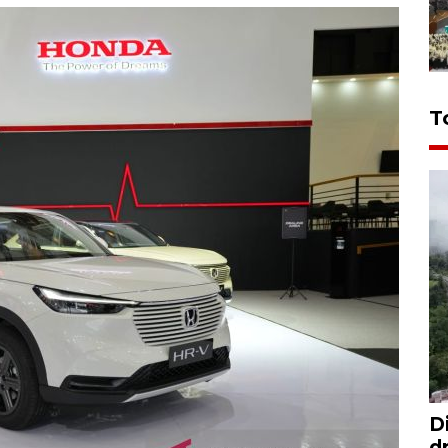
T
D
d