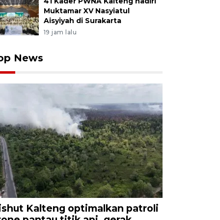
41 Kader PWNA Kalteng hadiri
Muktamar XV Nasyiatul
Aisyiyah di Surakarta
19 jam lalu
op News
ishut Kalteng optimalkan patroli
rone pantau titik api, gerak