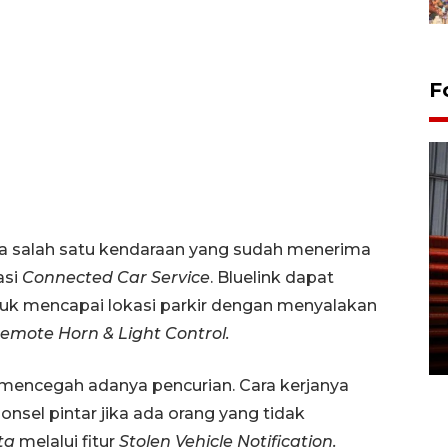
F
eta salah satu kendaraan yang sudah menerima
Prediksi puncak musim
asi
Connected Car Service
. Bluelink dapat
kemarau di Kalimantan
tuk mencapai lokasi parkir dengan menyalakan
Tengah
emote Horn & Light Control.
22 July 2026 17:18 WIB
isa mencegah adanya pencurian. Cara kerjanya
nsel pintar jika ada orang yang tidak
ta
melalui fitur
Stolen Vehicle Notification.