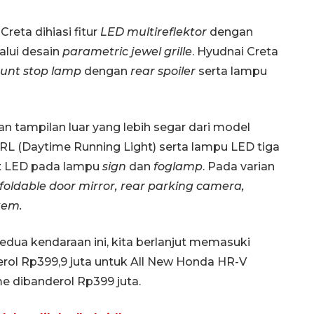
reta dihiasi fitur
LED multireflektor
dengan
alui desain
parametric jewel grille
. Hyudnai Creta
ount stop lamp
dengan
rear spoiler
serta lampu
n tampilan luar yang lebih segar dari model
RL (Daytime Running Light) serta lampu LED tiga
t
LED pada lampu
sign
dan
foglamp
. Pada varian
foldable door mirror, rear parking camera,
tem.
kedua kendaraan ini, kita berlanjut memasuki
erol Rp399,9 juta untuk All New Honda HR-V
e dibanderol Rp399 juta.