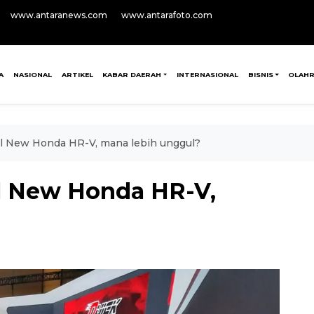
www.antaranews.com
www.antarafoto.com
A
NASIONAL
ARTIKEL
KABAR DAERAH
INTERNASIONAL
BISNIS
OLAH
ll New Honda HR-V, mana lebih unggul?
ll New Honda HR-V,