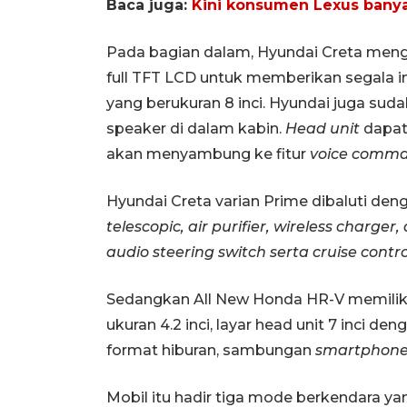
Baca juga:
Kini konsumen Lexus banyak
Pada bagian dalam, Hyundai Creta mengh
full TFT LCD untuk memberikan segala in
yang berukuran 8 inci. Hyundai juga su
speaker di dalam kabin.
Head unit
dapa
akan menyambung ke fitur
voice comm
Hyundai Creta varian Prime dibaluti deng
telescopic, air purifier, wireless charge
audio steering switch serta cruise contr
Sedangkan All New Honda HR-V memiliki r
ukuran 4.2 inci, layar head unit 7 inci
format hiburan, sambungan
smartphone
Mobil itu hadir tiga mode berkendara ya