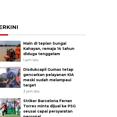
ERKINI
Main di tepian Sungai
Kahayan, remaja 14 tahun
diduga tenggelam
1 jam lalu
Disdukcapil Gumas tetap
gencarkan pelayanan KIA
meski sudah melampaui
target
3 jam lalu
Striker Barcelona Ferran
Torres minta dijual ke PSG
seusai capai persyaratan
personal