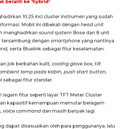
 beralih ke 'hybrid'
adirkan 10,25 inci cluster instrumen yang sudah
formasi. Mobil ini dibekali dengan
head unit
dah menghadirkan
sound system
Bose dan 8 unit
t tersambung dengan
smartphone
yang nantinya
and,
serta Bluelink sebagai fitur keselamatan.
an jok berbahan kulit
, cooling glove box, tilt
r, ambient lamp pada kabin, push start button,
ol
sebagai fitur standar.
agam fitur seperti layar TFT Meter Cluster
 dengan kapasitif kemampuan memutar beragam
, voice command
dan masih banyak lagi.
ng dapat disesuaikan oleh para penggunanya, lalu