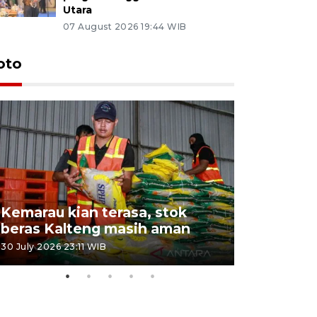
Utara
07 August 2026 19:44 WIB
oto
Kemarau kian terasa, stok
Pemadama
beras Kalteng masih aman
dan lahan
30 July 2026 23:11 WIB
30 July 2026 