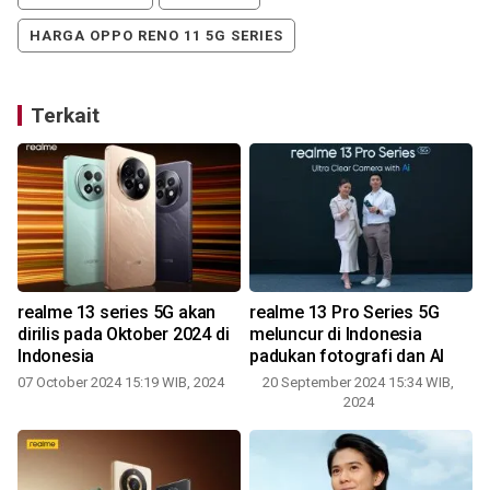
HARGA OPPO RENO 11 5G SERIES
Terkait
G
realme 13 series 5G akan
realme 13 Pro Series 5G
dirilis pada Oktober 2024 di
meluncur di Indonesia
Indonesia
padukan fotografi dan AI
07 October 2024 15:19 WIB, 2024
20 September 2024 15:34 WIB,
2024