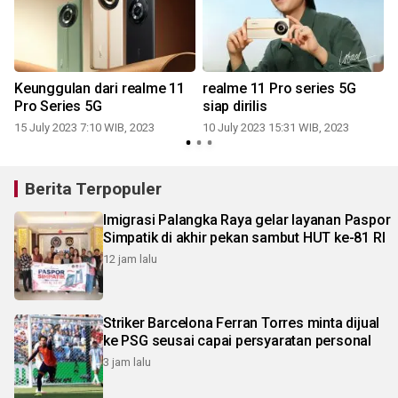
Keunggulan dari realme 11
realme 11 Pro series 5G
Pro Series 5G
siap dirilis
2
15 July 2023 7:10 WIB, 2023
10 July 2023 15:31 WIB, 2023
Berita Terpopuler
Imigrasi Palangka Raya gelar layanan Paspor
Simpatik di akhir pekan sambut HUT ke-81 RI
12 jam lalu
Striker Barcelona Ferran Torres minta dijual
ke PSG seusai capai persyaratan personal
3 jam lalu