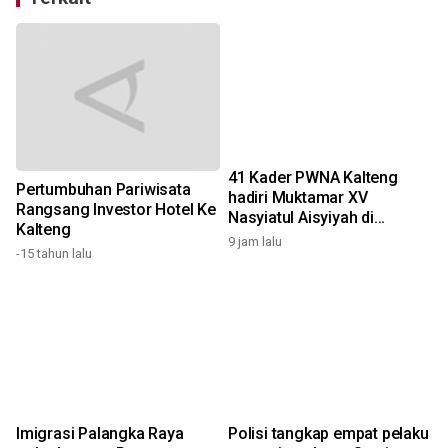
41 Kader PWNA Kalteng
Pertumbuhan Pariwisata
hadiri Muktamar XV
Rangsang Investor Hotel Ke
Nasyiatul Aisyiyah di
Kalteng
Surakarta
9 jam lalu
1
-15 tahun lalu
Imigrasi Palangka Raya
Polisi tangkap empat pelaku