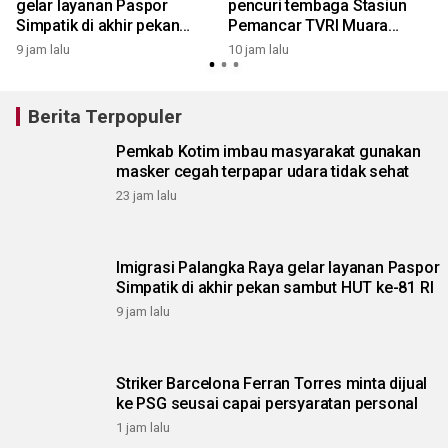
gelar layanan Paspor
pencuri tembaga Stasiun
Simpatik di akhir pekan
Pemancar TVRI Muara
sambut HUT ke-81 RI
Teweh
9 jam lalu
10 jam lalu
Berita Terpopuler
Pemkab Kotim imbau masyarakat gunakan
masker cegah terpapar udara tidak sehat
23 jam lalu
Imigrasi Palangka Raya gelar layanan Paspor
Simpatik di akhir pekan sambut HUT ke-81 RI
9 jam lalu
Striker Barcelona Ferran Torres minta dijual
ke PSG seusai capai persyaratan personal
1 jam lalu