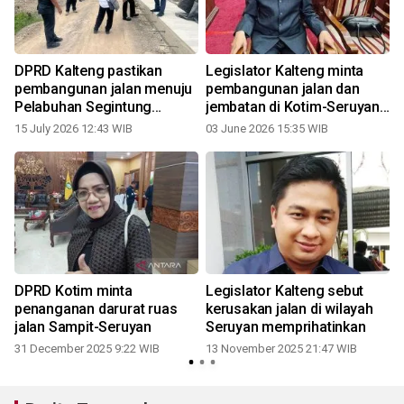
DPRD Kalteng pastikan
Legislator Kalteng minta
pembangunan jalan menuju
pembangunan jalan dan
Pelabuhan Segintung
jembatan di Kotim-Seruyan
Seruyan berlanjut
dipercepat
15 July 2026 12:43 WIB
03 June 2026 15:35 WIB
DPRD Kotim minta
Legislator Kalteng sebut
u
penanganan darurat ruas
kerusakan jalan di wilayah
jalan Sampit-Seruyan
Seruyan memprihatinkan
31 December 2025 9:22 WIB
13 November 2025 21:47 WIB