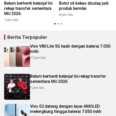
Belum berhenti belanja! Ini
Botol oli bekas disulap jadi
rekap transfer sementara
produk bernilai
MU 2026
8 jam lalu
8
7 jam lalu
Berita Terpopuler
Vivo V80 Lite 5G hadir dengan baterai 7.050
mAh
17 jam lalu
Belum berhenti belanja! Ini rekap transfer
sementara MU 2026
7 jam lalu
Vivo S2 datang dengan layar AMOLED
melengkung hingga baterai 7.050 mAh