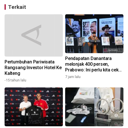
Terkait
Pendapatan Danantara
Pertumbuhan Pariwisata
melonjak 400 persen,
Rangsang Investor Hotel Ke
Prabowo: Ini perlu kita cek
Kalteng
dan audit
7 jam lalu
8
-15 tahun lalu