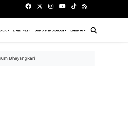
RAGA
LIFESTYLE
DUNIA PENDIDIKAN
LAINNYA
knum Bhayangkari