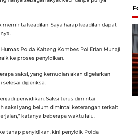
ang hanya sebagai rakyat kecil tanpa punya
F
k meminta keadilan. Saya harap keadilan dapat
pnya.
id Humas Polda Kalteng Kombes Pol Erlan Munaji
naik ke proses penyidikan.
Prediksi puncak musim
kemarau di Kalimantan
erapa saksi, yang kemudian akan digelarkan
Tengah
selesai diperiksa.
22 July 2026 17:18 WIB
enjadi penyidikan. Saksi terus dimintai
 saksi yang belum dimintai keterangan terkait
erjalan,” katanya beberapa waktu lalu.
 tahap penyidikan, kini penyidik Polda