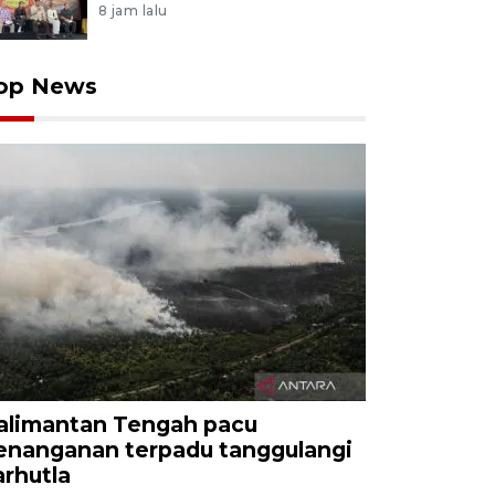
8 jam lalu
op News
alimantan Tengah pacu
enanganan terpadu tanggulangi
arhutla