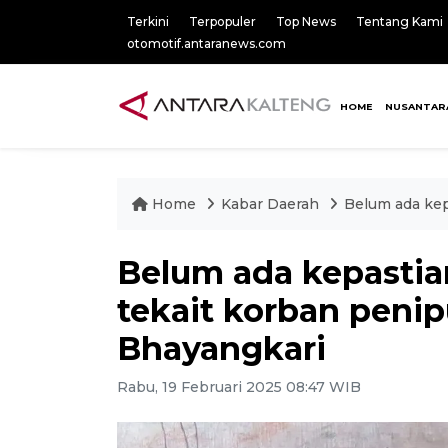
Terkini
Terpopuler
Top News
Tentang Kami
otomotif.antaranews.com
HOME
NUSANTAR
Home
Kabar Daerah
Belum ada kep
Belum ada kepastia
tekait korban peni
Bhayangkari
Rabu, 19 Februari 2025 08:47 WIB