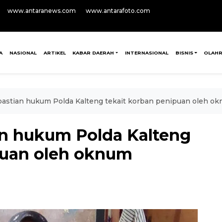
www.antaranews.com
www.antarafoto.com
A
NASIONAL
ARTIKEL
KABAR DAERAH
INTERNASIONAL
BISNIS
OLAH
astian hukum Polda Kalteng tekait korban penipuan oleh o
n hukum Polda Kalteng
puan oleh oknum