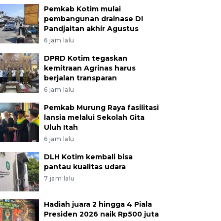
Pemkab Kotim mulai
pembangunan drainase DI
Pandjaitan akhir Agustus
6 jam lalu
DPRD Kotim tegaskan
kemitraan Agrinas harus
berjalan transparan
6 jam lalu
Pemkab Murung Raya fasilitasi
lansia melalui Sekolah Gita
Uluh Itah
6 jam lalu
DLH Kotim kembali bisa
pantau kualitas udara
7 jam lalu
Hadiah juara 2 hingga 4 Piala
Presiden 2026 naik Rp500 juta