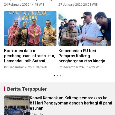
jembatan
24 February 2026 14:48 WIB
27 January 2026 20:51 WIB
Komitmen dalam
Kementerian PU beri
pembangunan infrastruktur,
Pemprov Kalteng
Lamandau raih Sutami
penghargaan atas kinerja
Award 2025
dalam penyelenggaraan
02 December 2025 15:07 WIB
02 December 2025 14:29 WIB
jalan
Berita Terpopuler
Kanwil Kemenkum Kalteng semarakkan ke-
81 Hari Pengayoman dengan berbagi di panti
asuhan
15 jam lalu