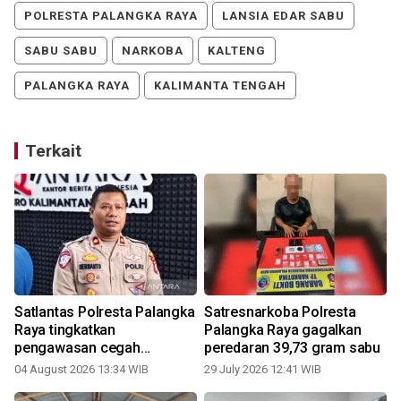
POLRESTA PALANGKA RAYA
LANSIA EDAR SABU
SABU SABU
NARKOBA
KALTENG
PALANGKA RAYA
KALIMANTA TENGAH
Terkait
Satlantas Polresta Palangka
Satresnarkoba Polresta
Raya tingkatkan
Palangka Raya gagalkan
pengawasan cegah
peredaran 39,73 gram sabu
kecelakaan lalu lintas
04 August 2026 13:34 WIB
29 July 2026 12:41 WIB
2