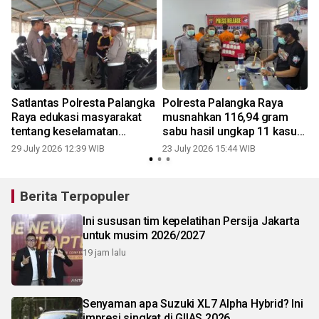
Satlantas Polresta Palangka
Polresta Palangka Raya
Raya edukasi masyarakat
musnahkan 116,94 gram
tentang keselamatan
sabu hasil ungkap 11 kasus
berkendara
narkotika
29 July 2026 12:39 WIB
23 July 2026 15:44 WIB
1
Berita Terpopuler
Ini sususan tim kepelatihan Persija Jakarta
untuk musim 2026/2027
19 jam lalu
Senyaman apa Suzuki XL7 Alpha Hybrid? Ini
impresi singkat di GIIAS 2026