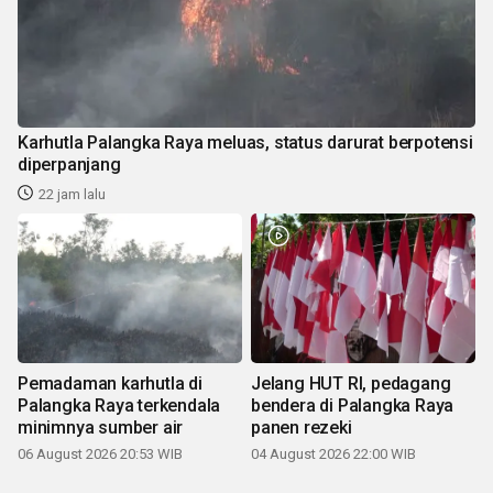
Karhutla Palangka Raya meluas, status darurat berpotensi
diperpanjang
22 jam lalu
Pemadaman karhutla di
Jelang HUT RI, pedagang
Palangka Raya terkendala
bendera di Palangka Raya
minimnya sumber air
panen rezeki
06 August 2026 20:53 WIB
04 August 2026 22:00 WIB