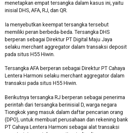
menetapkan empat tersangka dalam kasus ini, yaitu
inisial DHS, AFA, RJ, dan QR.
Ia menyebutkan keempat tersangka tersebut
memiliki peran berbeda-beda. Tersangka DHS
berperan sebagai Direktur PT Digital Maju Jaya
selaku merchant aggregator dalam transaksi deposit
pada situs H55 Hiwin.
Tersangka AFA berperan sebagai Direktur PT Cahaya
Lentera Harmoni selaku merchant aggregator dalam
transaksi pada situs H55 Hiwin.
Berikutnya tersangka RJ berperan sebagai penerima
perintah dari tersangka berinisial D, warga negara
Tiongkok yang masuk dalam daftar pencarian orang
(DPO), untuk membuat perusahaan dan rekening bank
PT Cahaya Lentera Harmoni sebagai alat transaksi