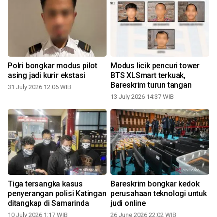
Polri bongkar modus pilot
Modus licik pencuri tower
asing jadi kurir ekstasi
BTS XLSmart terkuak,
Bareskrim turun tangan
31 July 2026 12:06 WIB
13 July 2026 14:37 WIB
Tiga tersangka kasus
Bareskrim bongkar kedok
penyerangan polisi Katingan
perusahaan teknologi untuk
ditangkap di Samarinda
judi online
10 July 2026 1:17 WIB
26 June 2026 22:02 WIB