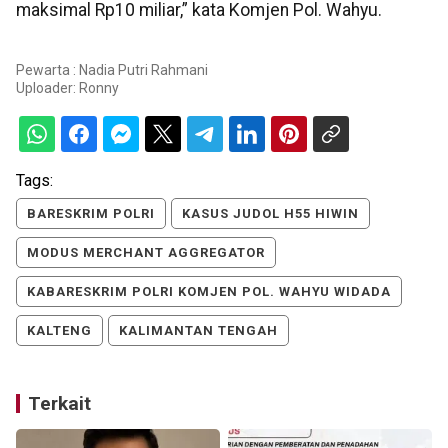
maksimal Rp10 miliar,” kata Komjen Pol. Wahyu.
Pewarta : Nadia Putri Rahmani
Uploader:
Ronny
Tags:
BARESKRIM POLRI
KASUS JUDOL H55 HIWIN
MODUS MERCHANT AGGREGATOR
KABARESKRIM POLRI KOMJEN POL. WAHYU WIDADA
KALTENG
KALIMANTAN TENGAH
Terkait