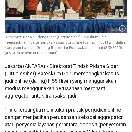
Direktorat Tindak Pidana Siber (Dittipidsiber) Bareskrim Polri
menunjukkan tiga tersangka kasus judi online (daring) H55 Hiwin dalam
konferensi pers di Gedung Bareskrim Polri, Jakarta, Jumat (2/5/2025).
(ANTARA/Nadia Putri Rahmani)
Jakarta (ANTARA) - Direktorat Tindak Pidana Siber
(Dittipidsiber) Bareskrim Polri membongkar kasus
judi online (daring) H55 Hiwin yang menggunakan
modus menggunakan perusahaan merchant
aggregator untuk transaksi judi.
"Para tersangka melakukan praktik perjudian online
dengan menjadikan perusahaan sebagai aggregator
atau penyedia layanan perantara, deposit (penyetoran
dana), dan withdraw (penarikan dana)," kata Kepala