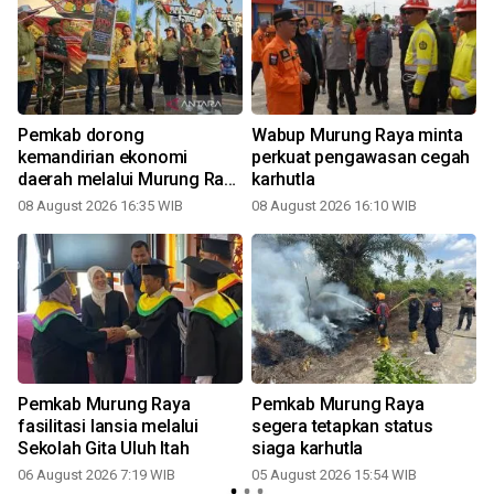
Pemkab dorong
Wabup Murung Raya minta
kemandirian ekonomi
perkuat pengawasan cegah
daerah melalui Murung Raya
karhutla
Expo 2026
08 August 2026 16:35 WIB
08 August 2026 16:10 WIB
Pemkab Murung Raya
Pemkab Murung Raya
fasilitasi lansia melalui
segera tetapkan status
Sekolah Gita Uluh Itah
siaga karhutla
06 August 2026 7:19 WIB
05 August 2026 15:54 WIB