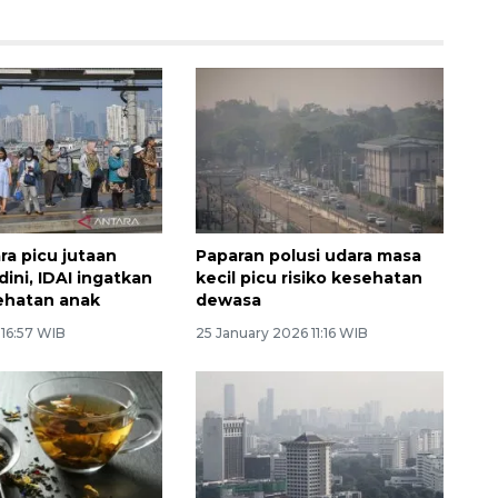
ra picu jutaan
Paparan polusi udara masa
ini, IDAI ingatkan
kecil picu risiko kesehatan
sehatan anak
dewasa
 16:57 WIB
25 January 2026 11:16 WIB