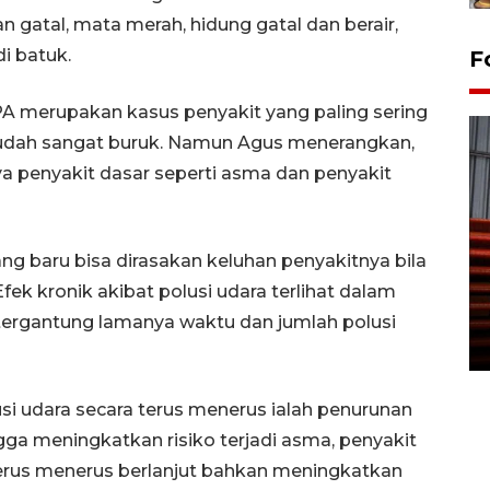
an gatal, mata merah, hidung gatal dan berair,
i batuk.
F
SPA merupakan kasus penyakit yang paling sering
 sudah sangat buruk. Namun Agus menerangkan,
a penyakit dasar seperti asma dan penyakit
ng baru bisa dirasakan keluhan penyakitnya bila
Prediksi puncak musim
kemarau di Kalimantan
ek kronik akibat polusi udara terlihat dalam
Tengah
 tergantung lamanya waktu dan jumlah polusi
22 July 2026 17:18 WIB
si udara secara terus menerus ialah penurunan
ngga meningkatkan risiko terjadi asma, penyakit
 terus menerus berlanjut bahkan meningkatkan