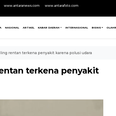
www.antaranews.com
www.antarafoto.com
A
NASIONAL
ARTIKEL
KABAR DAERAH
INTERNASIONAL
BISNIS
OLAH
ling rentan terkena penyakit karena polusi udara
entan terkena penyakit