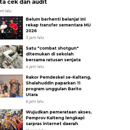
ita cek dan audit
am lalu
Belum berhenti belanja! Ini
rekap transfer sementara MU
2026
3 jam lalu
Satu "combat shotgun"
ditemukan di sekolah
bersama ratusan senjata
4 jam lalu
Rakor Pemdeskel se-Kalteng,
Shalahuddin paparkan 11
program unggulan Barito
Utara
6 jam lalu
Wujudkan pemerataan akses,
Pemprov Kalteng lengkapi
sarpras internet daerah