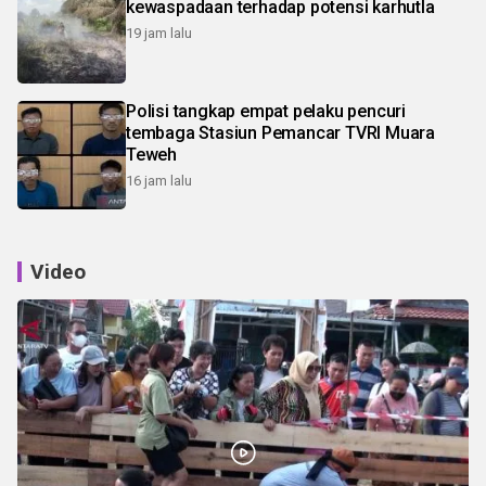
kewaspadaan terhadap potensi karhutla
19 jam lalu
Polisi tangkap empat pelaku pencuri
tembaga Stasiun Pemancar TVRI Muara
Teweh
16 jam lalu
Video