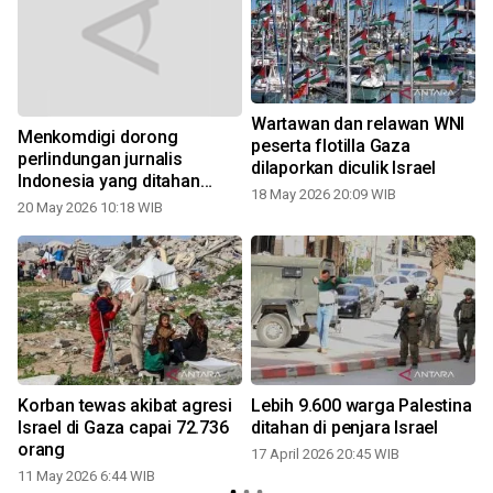
Wartawan dan relawan WNI
Menkomdigi dorong
peserta flotilla Gaza
perlindungan jurnalis
dilaporkan diculik Israel
1
Indonesia yang ditahan
18 May 2026 20:09 WIB
militer Israel di misi Gaza
20 May 2026 10:18 WIB
Korban tewas akibat agresi
Lebih 9.600 warga Palestina
Israel di Gaza capai 72.736
ditahan di penjara Israel
0
orang
17 April 2026 20:45 WIB
11 May 2026 6:44 WIB