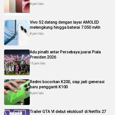
8 jam lalu
Vivo S2 datang dengan layar AMOLED
melengkung hingga baterai 7.050 mAh
8 jam lalu
Adu pinalti antar Persebaya juarai Piala
Presiden 2026
15 jam lalu
Redmi bocorkan K200, siap jadi generasi
baru pengganti K100
8 jam lalu
Trailer GTA VI debut eksklusif di Netflix 27