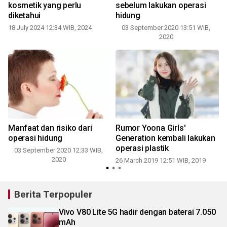
kosmetik yang perlu
sebelum lakukan operasi
diketahui
hidung
18 July 2024 12:34 WIB, 2024
03 September 2020 13:51 WIB,
2020
r
Manfaat dan risiko dari
Rumor Yoona Girls'
operasi hidung
Generation kembali lakukan
1
operasi plastik
03 September 2020 12:33 WIB,
2020
26 March 2019 12:51 WIB, 2019
Berita Terpopuler
Vivo V80 Lite 5G hadir dengan baterai 7.050
mAh