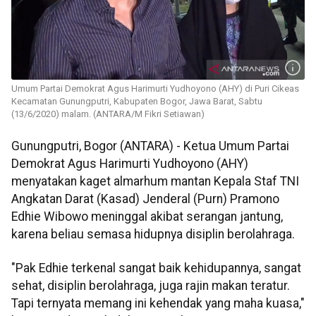
Umum Partai Demokrat Agus Harimurti Yudhoyono (AHY) di Puri Cikeas
Kecamatan Gunungputri, Kabupaten Bogor, Jawa Barat, Sabtu
(13/6/2020) malam. (ANTARA/M Fikri Setiawan)
Gunungputri, Bogor (ANTARA) - Ketua Umum Partai
Demokrat Agus Harimurti Yudhoyono (AHY)
menyatakan kaget almarhum mantan Kepala Staf TNI
Angkatan Darat (Kasad) Jenderal (Purn) Pramono
Edhie Wibowo meninggal akibat serangan jantung,
karena beliau semasa hidupnya disiplin berolahraga.
"Pak Edhie terkenal sangat baik kehidupannya, sangat
sehat, disiplin berolahraga, juga rajin makan teratur.
Tapi ternyata memang ini kehendak yang maha kuasa,"