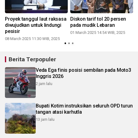
Proyek tanggul laut raksasa
Diskon tarif tol 20 persen
diwujudkan untuk lindungi
pada mudik Lebaran
pesisir
t
01 March 2025 14:54 WIB, 2025
08 March 2025 11:30 WIB, 2025
Berita Terpopuler
Veda Ega finis posisi sembilan pada Moto3
Inggris 2026
2 jam lalu
Bupati Kotim instruksikan seluruh OPD turun
tangan atasi karhutla
13 jam lalu