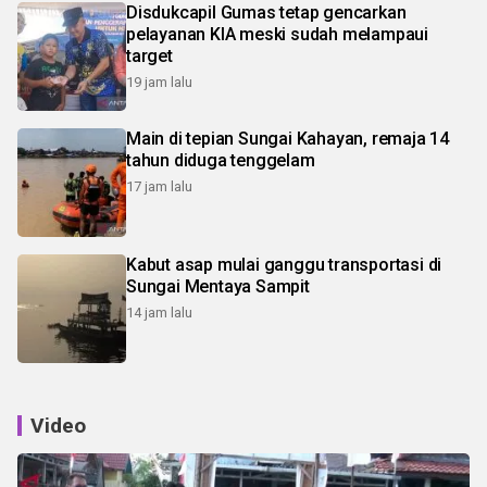
Disdukcapil Gumas tetap gencarkan
pelayanan KIA meski sudah melampaui
target
19 jam lalu
Main di tepian Sungai Kahayan, remaja 14
tahun diduga tenggelam
17 jam lalu
Kabut asap mulai ganggu transportasi di
Sungai Mentaya Sampit
14 jam lalu
Video