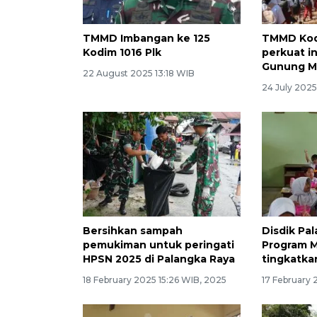
TMMD Imbangan ke 125
TMMD Kod
Kodim 1016 Plk
perkuat in
Gunung M
22 August 2025 13:18 WIB
24 July 2025
Bersihkan sampah
Disdik Pa
pemukiman untuk peringati
Program 
HPSN 2025 di Palangka Raya
tingkatka
18 February 2025 15:26 WIB, 2025
17 February 