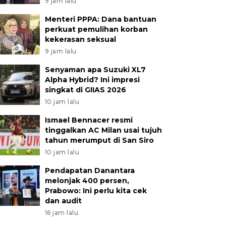
9 jam lalu
Menteri PPPA: Dana bantuan
perkuat pemulihan korban
kekerasan seksual
9 jam lalu
Senyaman apa Suzuki XL7
Alpha Hybrid? Ini impresi
singkat di GIIAS 2026
10 jam lalu
Ismael Bennacer resmi
tinggalkan AC Milan usai tujuh
tahun merumput di San Siro
10 jam lalu
Pendapatan Danantara
melonjak 400 persen,
Prabowo: Ini perlu kita cek
dan audit
16 jam lalu