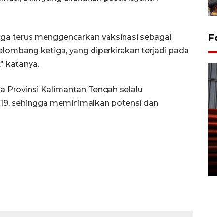
F
juga terus menggencarkan vaksinasi sebagai
lombang ketiga, yang diperkirakan terjadi pada
," katanya.
a Provinsi Kalimantan Tengah selalu
19, sehingga meminimalkan potensi dan
Prediksi puncak musim
kemarau di Kalimantan
Tengah
22 July 2026 17:18 WIB