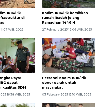
im 1016/Plk
Kodim 1016/Plk bersihkan
frastruktur di
rumah ibadah jelang
as
Ramadhan 1446 H
 11:07 WIB, 2025
27 February 2025 12:06 WIB, 2025
langka Raya:
Personel Kodim 1016/Plk
MBG dapat
donor darah untuk
n kualitas SDM
masyarakat
2025 16:38 WIB, 2025
03 February 2025 15:10 WIB, 2025