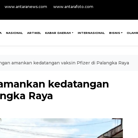
www.antaranews.com
www.antarafoto.com
A
NASIONAL
ARTIKEL
KABAR DAERAH
INTERNASIONAL
BISNIS
OLAH
gan amankan kedatangan vaksin Pfizer di Palangka Raya
 amankan kedatangan
langka Raya