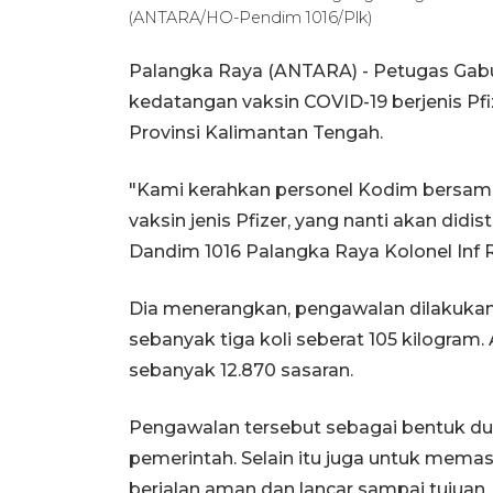
(ANTARA/HO-Pendim 1016/Plk)
Palangka Raya (ANTARA) -
Petugas Gab
kedatangan vaksin COVID-19 berjenis Pfiz
Provinsi Kalimantan Tengah.
"Kami kerahkan personel Kodim bersam
vaksin jenis Pfizer, yang nanti akan didis
Dandim 1016 Palangka Raya Kolonel Inf R
Dia menerangkan, pengawalan dilakuka
sebanyak tiga koli seberat 105 kilogram.
sebanyak 12.870 sasaran.
Pengawalan tersebut sebagai bentuk d
pemerintah. Selain itu juga untuk memas
berjalan aman dan lancar sampai tujuan.