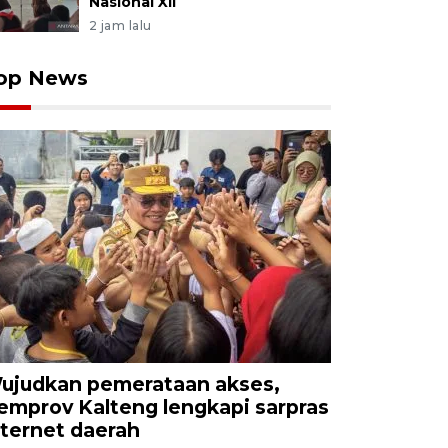
Nasional XII
2 jam lalu
op News
ujudkan pemerataan akses,
emprov Kalteng lengkapi sarpras
nternet daerah