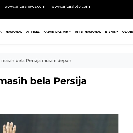
www.antaranews.com
www.antarafoto.com
A
NASIONAL
ARTIKEL
KABAR DAERAH
INTERNASIONAL
BISNIS
OLAH
 masih bela Persija musim depan
asih bela Persija