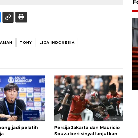
F
AMAN
TONY
LIGA INDONESIA
Prediksi puncak musim
kemarau di Kalimantan
Tengah
22 July 2026 17:18 WIB
ong jadi pelatih
Persija Jakarta dan Mauricio
ja
Souza beri sinyal lanjutkan