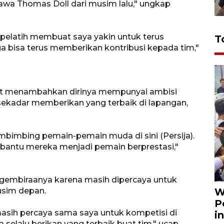
wa Thomas Doll dari musim lalu," ungkap
 pelatih membuat saya yakin untuk terus
T
gga bisa terus memberikan kontribusi kepada tim,"
ut menambahkan dirinya mempunyai ambisi
sekadar memberikan yang terbaik di lapangan,
mbimbing pemain-pemain muda di sini (Persija).
bantu mereka menjadi pemain berprestasi,"
egembiraanya karena masih dipercaya untuk
usim depan.
W
P
asih percaya sama saya untuk kompetisi di
i
 selalu berikan yang terbaik buat tim," ucap