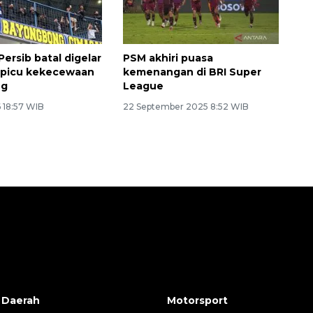
 Persib batal digelar
PSM akhiri puasa
a picu kekecewaan
kemenangan di BRI Super
ng
League
 18:57 WIB
22 September 2025 8:52 WIB
 Daerah
Motorsport