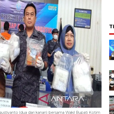
T
stiyanto (dua dari kanan) bersama Wakil Bupati Kotim