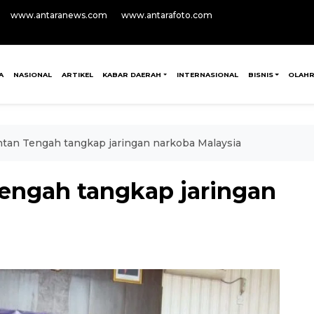
www.antaranews.com
www.antarafoto.com
A
NASIONAL
ARTIKEL
KABAR DAERAH
INTERNASIONAL
BISNIS
OLAH
an Tengah tangkap jaringan narkoba Malaysia
engah tangkap jaringan