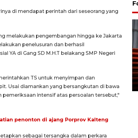
F
rinya di mendapat perintah dari seseorang yang
lteng melakukan pengembangan hingga ke Jakarta
elakukan penelusuran dan berhasil
isial YA di Gang SD M.H.T belakang SMP Negeri
Prediksi puncak musim
kemarau di Kalimantan
Tengah
emerintahkan TS untuk menyimpan dan
22 July 2026 17:18 WIB
it. Usai diamankan yang bersangkutan di bawa
pemeriksaan intensif atas persoalan tersebut,"
tian penonton di ajang Porprov Kalteng
itetapkan sebagai tersangka dalam perkara