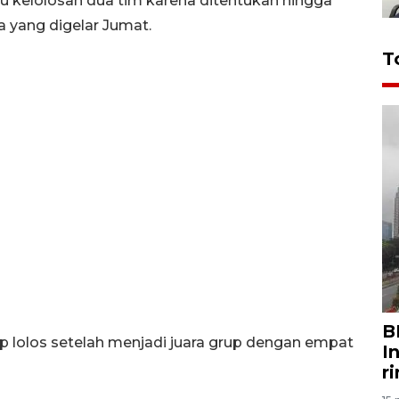
u kelolosan dua tim karena ditentukan hingga
a yang digelar Jumat.
T
B
ap lolos setelah menjadi juara grup dengan empat
I
r