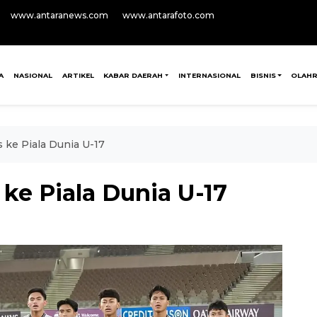
www.antaranews.com
www.antarafoto.com
A
NASIONAL
ARTIKEL
KABAR DAERAH
INTERNASIONAL
BISNIS
OLAH
s ke Piala Dunia U-17
 ke Piala Dunia U-17