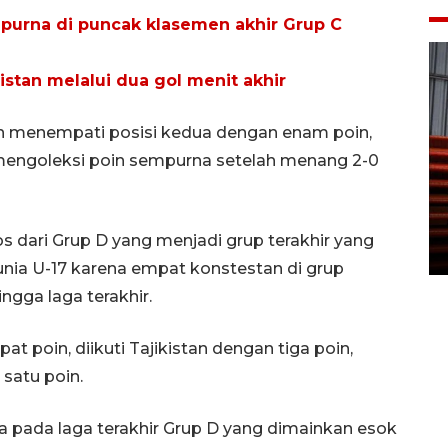
purna di puncak klasemen akhir Grup C
istan melalui dua gol menit akhir
 menempati posisi kedua dengan enam poin,
g mengoleksi poin sempurna setelah menang 2-0
Prediksi puncak musim
kemarau di Kalimantan
Tengah
s dari Grup D yang menjadi grup terakhir yang
22 July 2026 17:18 WIB
nia U-17 karena empat konstestan di grup
ngga laga terakhir.
poin, diikuti Tajikistan dengan tiga poin,
satu poin.
 pada laga terakhir Grup D yang dimainkan esok