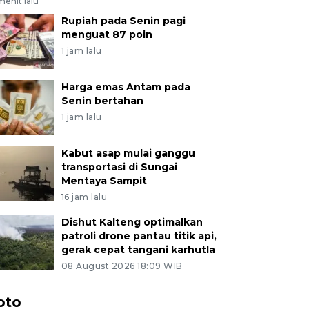
menit lalu
Rupiah pada Senin pagi
menguat 87 poin
1 jam lalu
Harga emas Antam pada
Senin bertahan
1 jam lalu
Kabut asap mulai ganggu
transportasi di Sungai
Mentaya Sampit
16 jam lalu
Dishut Kalteng optimalkan
patroli drone pantau titik api,
gerak cepat tangani karhutla
08 August 2026 18:09 WIB
oto