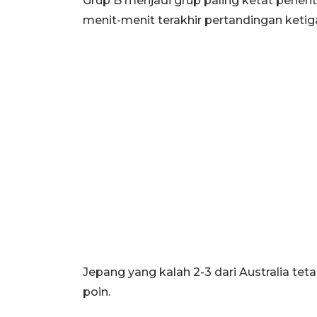
Grup B menjadi grup paling ketat penent
menit-menit terakhir pertandingan ketig
Jepang yang kalah 2-3 dari Australia tet
poin.