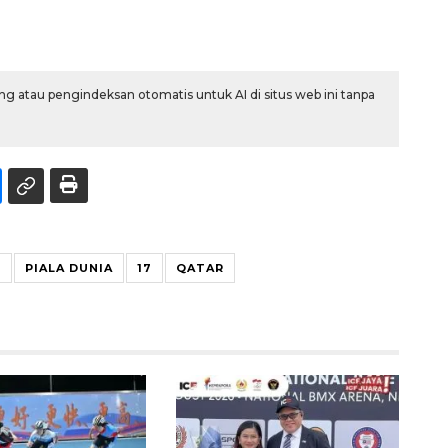
g atau pengindeksan otomatis untuk AI di situs web ini tanpa
S
PIALA DUNIA
17
QATAR