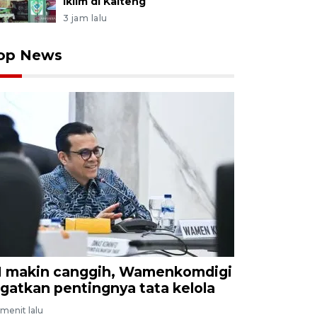
iklim di Kalteng
3 jam lalu
op News
I makin canggih, Wamenkomdigi
ngatkan pentingnya tata kelola
menit lalu