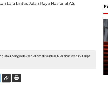
n Lalu Lintas Jalan Raya Nasional AS.
F
Prediksi puncak musim
g atau pengindeksan otomatis untuk AI di situs web ini tanpa
kemarau di Kalimantan
Tengah
22 July 2026 17:18 WIB