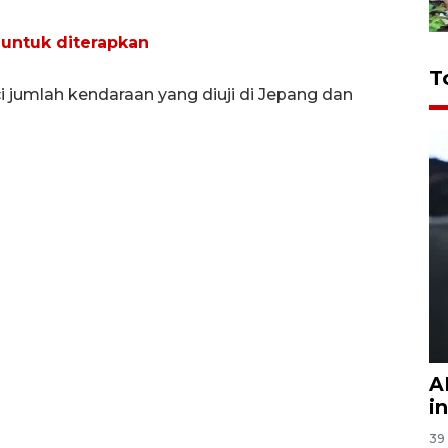
 untuk diterapkan
T
i jumlah kendaraan yang diuji di Jepang dan
A
i
39 