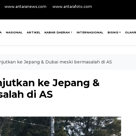
www.antaranews.com
www.antarafoto.com
A
NASIONAL
ARTIKEL
KABAR DAERAH
INTERNASIONAL
BISNIS
OLAH
lanjutkan ke Jepang & Dubai meski bermasalah di AS
anjutkan ke Jepang &
alah di AS