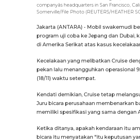
companyâs headquarters in San Francisco, Ca
Somerville/File Photo (REUTERS/HEATHER 
Jakarta (ANTARA) - Mobil swakemudi bes
program uji coba ke Jepang dan Dubai, 
di Amerika Serikat atas kasus kecelakaa
Kecelakaan yang melibatkan Cruise den
pekan lalu menangguhkan operasional 95
(18/11) waktu setempat.
Kendati demikian, Cruise tetap melangsu
Juru bicara perusahaan membenarkan bah
memiliki spesifikasi yang sama dengan 
Ketika ditanya, apakah kendaraan itu ama
bicara itu menyatakan "itu keputusan ya