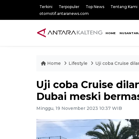
Terkini
Terpopuler
Top News
Tentang Kami
otomotif.antaranews.com
HOME
NUSANTAR
Home
Lifestyle
Uji coba Cruise di
Uji coba Cruise dil
Dubai meski bermas
Minggu, 19 November 2023 10:37 WIB